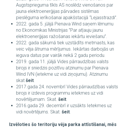
Augstsprieguma tīkls AS noslēdz vienošanos par
jauna elektroenerģijas pārvades sistēmas
pieslēguma ierīkošanai apakšstacijā “Lejasstrazdi”.
2022. gada 5. jūlijā Pienava Wind saņem lēmumu
no Ekonomikas Ministrijas ”Par atļauju jaunu
elektroenerģijas ražošanas iekārtu ieviešanu”.
2022. gada sākumā tiek uzstādīts metmasts, kas
veic vēja ātruma mērījumus. Iekārtas darbojās un
ieguva datus par vairāk nekā 2 gadu periodu.
2019. gada 11. jūlijā Vides pārraudzības valsts
birojs ir sniedzis pozitīvu atzinumu par Pienava
Wind IVN (ietekme uz vidi ziņojumu). Atzinumu
skat
šeit
.
2017.gada 24. novembrī Vides pārraudzības valsts
birojs ir izdevis programmu ietekmes uz vidi
novērtējumam. Skat.
šeit
.
2016.gada 29. decembrī ir uzsākts Ietekmes uz
vidi novērtējums. Skat.
šeit
.
Izvēloties šo teritoriju vēja parka attīstīšanai, mēs