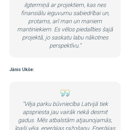
ilgtermiņā
ar projektiem, kas nes
finansiālu ieguvumu sabiedrībai un,
protams, arī man un maniem
mantiniekiem.
Es vēlos piedalīties šajā
projektā, jo saskatu labu nākotnes
perspektīvu.”
Jānis Ukše:
“Vēja parku būvniecība Latvijā tiek
apspriesta jau vairāk nekā desmit
gadus. Mēs atbalstām atjaunojamās,
īpaši vēja, enerģijas ražošanu. Enerģijas