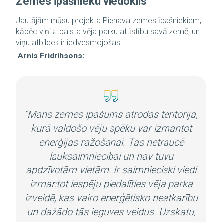
Zemes īpašnieku viedoklis
Jautājām mūsu projekta Pienava zemes īpašniekiem,
kāpēc viņi atbalsta vēja parku attīstību savā zemē, un
viņu atbildes ir iedvesmojošas!
Arnis Fridrihsons:
“Mans zemes īpašums atrodas teritorijā,
kurā valdošo vēju spēku var izmantot
enerģijas ražošanai. Tas netraucē
lauksaimniecībai un nav tuvu
apdzīvotām vietām. Ir saimnieciski viedi
izmantot iespēju piedalīties vēja parka
izveidē, kas vairo enerģētisko neatkarību
un dažādo tās ieguves veidus. Uzskatu,