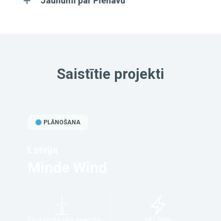
Jaunumi par Pienavu
Saistītie projekti
PLĀNOŠANA
Latvija
Minde Wind
Sauzemes vēja enerģija
561 GWh