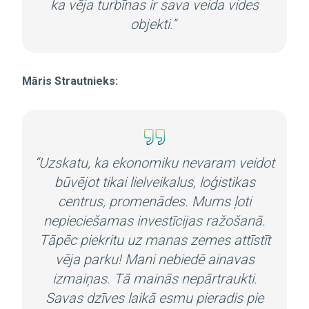
ka vēja turbīnas ir sava veida vides
objekti.”
Māris Strautnieks:
“
Uzskatu, ka ekonomiku nevaram veidot
būvējot tikai lielveikalus, loģistikas
centrus, promenādes.
Mums ļoti
nepieciešamas investīcijas ražošanā.
Tāpēc piekritu uz manas zemes attīstīt
vēja parku! Mani nebiedē ainavas
izmaiņas. Tā mainās nepārtraukti.
Savas dzīves laikā esmu pieradis pie