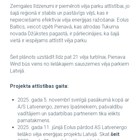
Zemgales līdzenumi ir piemēroti vēja parku attīstībai, jo
šajā reģionā ir stabils un pastāvīgs vējš, kas ir
nepieciešams efektīvai vēja enerģijas ražošanai. Eolus
Baltics, veicot izpēti Pienavā, kas atrodas Tukuma
novada Džūkstes pagastā, ir pārliecinājies, ka šajā
vietā ir iespējams attīstīt vēja parku.
Šeit plānots uzstādīt līdz pat 21 vēja turbīnai, Pienava
Wind būs viens no lielākajiem sauszemes vēja parkiem
Latvijā.
Projekta attīstības gaita:
2025. gada 5. novembrī svinīgā pasākumā kopā ar
A/S Latvenergo, zemes īpašniekiem, pašvaldību
vadītājiem un sadarbības partneriem tika ielikts
pamatakmens.
2025. gada 11. jūnijā Eolus pārdod AS Latvenergo
lielāko vēja enerģijas projektu Latvijā. Skat.
šeit
.