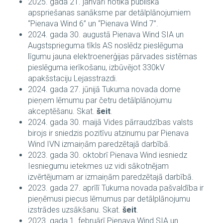
2025. gada 21. janvārī notika publiskā
apspriešanas sanāksme par detālplānojumiem
“Pienava Wind 6” un “Pienava Wind 7”.
2024. gada 30. augustā Pienava Wind SIA un
Augstsprieguma tīkls AS noslēdz pieslēguma
līgumu jauna elektroenerģijas pārvades sistēmas
pieslēguma ierīkošanu, izbūvējot 330kV
apakšstaciju Lejasstrazdi.
2024. gada 27. jūnijā Tukuma novada dome
pieņem lēmumu par četru detālplānojumu
akceptēšanu. Skat.
šeit
.
2024. gada 30. maijā Vides pārraudzības valsts
birojs ir sniedzis pozitīvu atzinumu par Pienava
Wind IVN izmaiņām paredzētajā darbībā.
2023. gada 30. oktobrī Pienava Wind iesniedz
Iesniegumu ietekmes uz vidi sākotnējam
izvērtējumam ar izmaiņām paredzētajā darbībā.
2023. gada 27. aprīlī Tukuma novada pašvaldība ir
pieņēmusi piecus lēmumus par detālplānojumu
izstrādes uzsākšanu. Skat.
šeit
.
2023. gada 1. februārī Pienava Wind SIA un