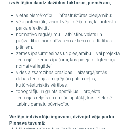
izvērtējām daudz dažādus faktorus, piemēram,:
vietas piemērotību – infrastruktūras pieejamību;
vēja potenciālu, veicot vēja mērījumus, lai noteiktu
parka efektivitāti;
normatīvo regulējumu – atbilstību valsts un
pašvaldības normatīvajiem aktiem un attīstības
plāniem;
zemes īpašumtiesības un pieejamību – vai projekta
teritorijā ir zemes īpašumi, kas pieejami ilgtermiņa
nomai vai iegādei;
vides aizsardzības prasības – aizsargājamās
dabas teritorijas, migrējošo putnu ceļus,
kultūrvēsturiskās vērtības;
topogrāfiju un grunts apstākļus – projekta
teritorijas reljefs un grunšu apstākļi, kas ietekmē
turbīnu pamatu būvniecību.
Vietējo iedzīvotāju ieguvumi, dzīvojot vēja parka
Pienava tuvumā: