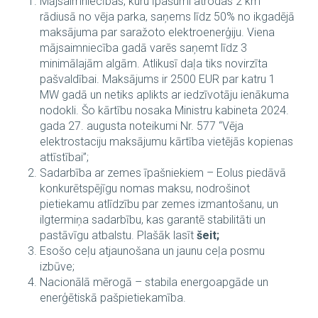
Mājsaimniecības, kuru īpašumi atrodas 2 km
rādiusā no vēja parka, saņems līdz 50% no ikgadējā
maksājuma par saražoto elektroenerģiju. Viena
mājsaimniecība gadā varēs saņemt līdz 3
minimālajām algām. Atlikusī daļa tiks novirzīta
pašvaldībai. Maksājums ir 2500 EUR par katru 1
MW gadā un netiks aplikts ar iedzīvotāju ienākuma
nodokli. Šo kārtību nosaka Ministru kabineta 2024.
gada 27. augusta noteikumi Nr. 577 “Vēja
elektrostaciju maksājumu kārtība vietējās kopienas
attīstībai”;
Sadarbība ar zemes īpašniekiem – Eolus piedāvā
konkurētspējīgu nomas maksu, nodrošinot
pietiekamu atlīdzību par zemes izmantošanu, un
ilgtermiņa sadarbību, kas garantē stabilitāti un
pastāvīgu atbalstu. Plašāk lasīt
šeit;
Esošo ceļu atjaunošana un jaunu ceļa posmu
izbūve;
Nacionālā mērogā – stabila energoapgāde un
enerģētiskā pašpietiekamība.