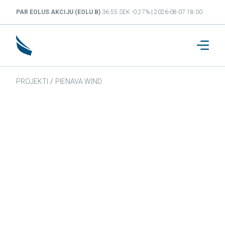
PAR EOLUS AKCIJU (EOLU B)
36.55 SEK -0.27% | 2026-08-07 18:00
PROJEKTI
/
PIENAVA WIND
Pienava Wind
56.739934024919, 23.253576318037.
Vēja parka projekts šobrīd atrodas būvniecības
fāzē, un tā darbības un elektroenerģijas ražošanas
uzsākšana tiek plānota 2027. gadā. Paredzams,