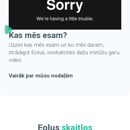
Kas mēs esam?
Uzzini kas mēs esam un ko mēs daram,
strādajot Eolus, noskatoties dažu minūšu garu
video.
Vairāk par mūsu nodaļām
Eolus
skaitļos