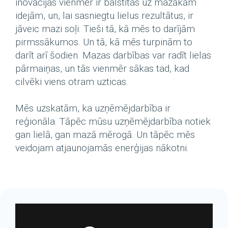
inovācijas vienmēr ir balstītas uz mazākām
idejām, un, lai sasniegtu lielus rezultātus, ir
jāveic mazi soļi. Tieši tā, kā mēs to darījām
pirmssākumos. Un tā, kā mēs turpinām to
darīt arī šodien. Mazas darbības var radīt lielas
pārmaiņas, un tās vienmēr sākas tad, kad
cilvēki viens otram uzticas.
Mēs uzskatām, ka uzņēmējdarbība ir
reģionāla. Tāpēc mūsu uzņēmējdarbība notiek
gan lielā, gan mazā mērogā. Un tāpēc mēs
veidojam atjaunojamās enerģijas nākotni.