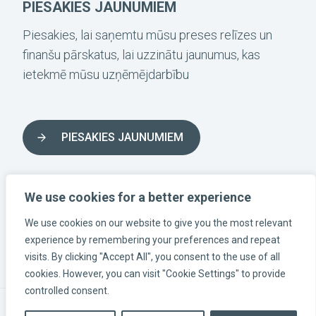
PIESAKIES JAUNUMIEM
Piesakies, lai saņemtu mūsu preses relīzes un
finanšu pārskatus, lai uzzinātu jaunumus, kas
ietekmē mūsu uzņēmējdarbību
PIESAKIES JAUNUMIEM
SEKO LĪDZ MUMS SOCIĀLAJOS TĪKLOS
We use cookies for a better experience
We use cookies on our website to give you the most relevant
INSTAGRAM-LÄNK
LINKEDIN-LÄNK
FACEBOOK-LÄNK
experience by remembering your preferences and repeat
visits. By clicking "Accept All", you consent to the use of all
cookies. However, you can visit "Cookie Settings" to provide
controlled consent.
© Eolus AB |
Processing of personal data