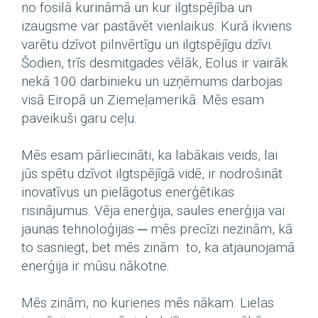
no fosilā kurināmā un kur ilgtspējība un
izaugsme var pastāvēt vienlaikus. Kurā ikviens
varētu dzīvot pilnvērtīgu un ilgtspējīgu dzīvi.
Šodien, trīs desmitgades vēlāk, Eolus ir vairāk
nekā 100 darbinieku un uzņēmums darbojas
visā Eiropā un Ziemeļamerikā. Mēs esam
paveikuši garu ceļu.
Mēs esam pārliecināti, ka labākais veids, lai
jūs spētu dzīvot ilgtspējīgā vidē, ir nodrošināt
inovatīvus un pielāgotus enerģētikas
risinājumus. Vēja enerģija, saules enerģija vai
jaunas tehnoloģijas ─ mēs precīzi nezinām, kā
to sasniegt, bet mēs zinām to, ka atjaunojamā
enerģija ir mūsu nākotne.
Mēs zinām, no kurienes mēs nākam. Lielas