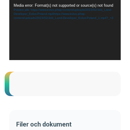
Odtwarzacz
Media error: Format(s) not supported or source(s) not found
video
Pobierz plik: https://www.eolus.pl/wp-content/uploads/2023/02/Job_Land-
Developer_Eolus-Poland.mp4https://www.eolus.pl/wp-
content/uploads/2023/02/Job_Land-Developer_Eolus-Poland_1.mp4?_=2
Filer och dokument