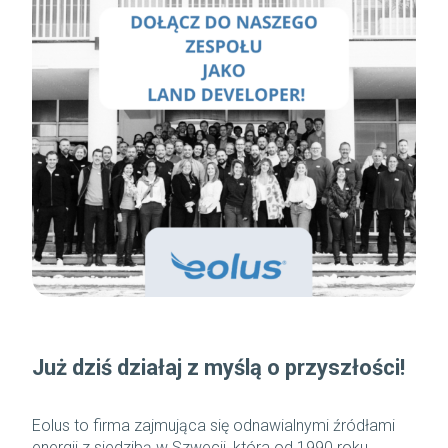
Już dziś działaj z myślą o przyszłości!
Eolus to firma zajmująca się odnawialnymi źródłami
energii z siedzibą w Szwecji, która od 1990 roku