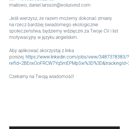
mailowo, daniel.larsson@eolusvind.com.
Jeśli wierzysz, że razem możemy dokonać zmiany
na rzecz bardziej świadomego ekologicznie
społeczeństwa, będziemy wdzięczni za Twoje CV i list
motywacyjny w języku angielskim.
Aby aplikować skorzystaj z linka
poniżej:
https://www.linkedin.com/jobs/view/3487378383/?
refId=2BEnxOoFRCW7Yq5mEPMpSw%3D%3D&trackingI
Czekamy na Twoją wiadomość!