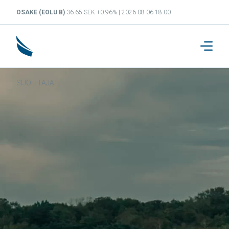
OSAKE (EOLU B)
36.65 SEK +0.96% | 2026-08-06 18:00
SIJOITTAJAT