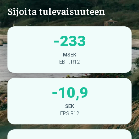
Sijoita tulevaisuuteen
-233
MSEK
EBIT, R12
-10,9
SEK
EPS R12