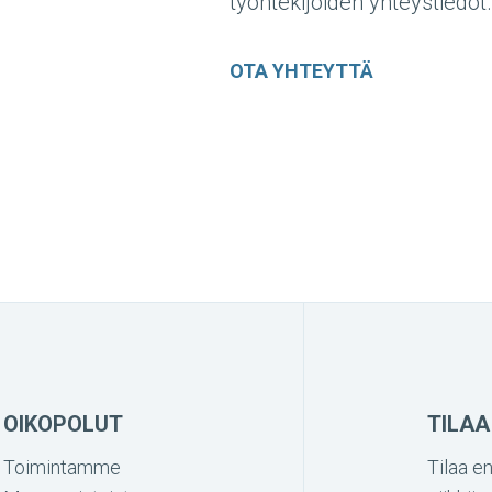
työntekijöiden yhteystiedot.
OTA YHTEYTTÄ
OIKOPOLUT
TILAA
Toimintamme
Tilaa en