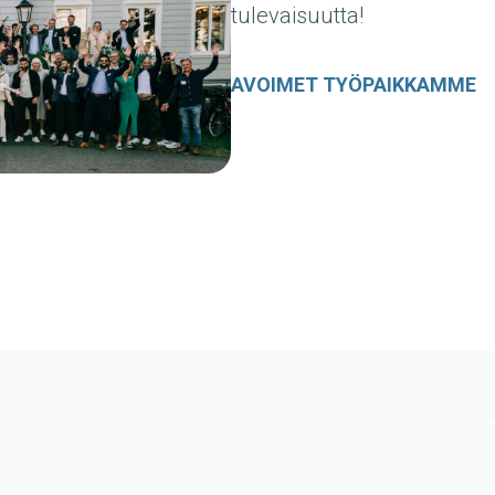
tulevaisuutta!
AVOIMET TYÖPAIKKAMME