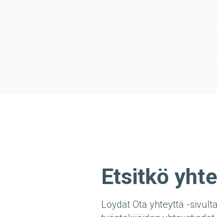
Etsitkö yht
Löydät Ota yhteyttä -sivult