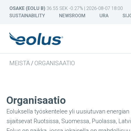
OSAKE (EOLU B)
36.55 SEK -0.27% | 2026-08-07 18:00
SUSTAINABILITY
NEWSROOM
URA
SIJ
MEISTÄ
/
ORGANISAATIO
Organisaatio
Eoluksella työskentelee yli uusiutuvan energia
sijaitsevat Ruotsissa, Suomessa, Puolassa, Latvi
Eolus on paikka, jossa jokaisella on mahdollisuu