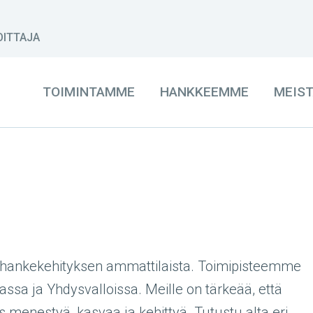
OITTAJA
TOIMINTAMME
HANKKEEMME
MEIS
n hankekehityksen ammattilaista. Toimipisteemme
assa ja Yhdysvalloissa. Meille on tärkeää, että
s menestyä, kasvaa ja kehittyä. Tutustu alta eri