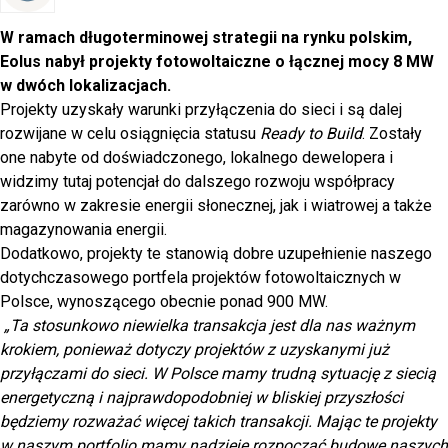
W ramach długoterminowej strategii na rynku polskim,
Eolus nabył projekty fotowoltaiczne o łącznej mocy 8 MW
w dwóch lokalizacjach.
Projekty uzyskały warunki przyłączenia do sieci i są dalej
rozwijane w celu osiągnięcia statusu
Ready to Build
. Zostały
one nabyte od doświadczonego, lokalnego dewelopera i
widzimy tutaj potencjał do dalszego rozwoju współpracy
zarówno w zakresie energii słonecznej, jak i wiatrowej a także
magazynowania energii.
Dodatkowo, projekty te stanowią dobre uzupełnienie naszego
dotychczasowego portfela projektów fotowoltaicznych w
Polsce, wynoszącego obecnie ponad 900 MW.
„Ta stosunkowo niewielka transakcja jest dla nas ważnym
krokiem, ponieważ dotyczy projektów z uzyskanymi już
przyłączami do sieci. W Polsce mamy trudną sytuację z siecią
energetyczną i najprawdopodobniej w bliskiej przyszłości
będziemy rozważać więcej takich transakcji. Mając te projekty
w naszym portfolio mamy nadzieję rozpocząć budowę naszych