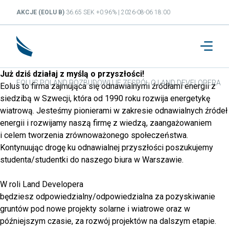
AKCJE (EOLU B)
36.65 SEK +0.96% | 2026-08-06 18:00
Już dziś działaj z myślą o przyszłości!
EOLUS POLAND ROZBUDOWUJE ZESPÓŁ O LAND DEVELOPERA
Eolus to firma zajmująca się odnawialnymi źródłami energii z
siedzibą w Szwecji, która od 1990 roku rozwija energetykę
wiatrową. Jesteśmy pionierami w zakresie odnawialnych źródeł
energii i rozwijamy naszą firmę z wiedzą, zaangażowaniem
i celem tworzenia zrównoważonego społeczeństwa.
Kontynuując drogę ku odnawialnej przyszłości poszukujemy
studenta/studentki do naszego biura w Warszawie.
W roli Land Developera
będziesz odpowiedzialny/odpowiedzialna za pozyskiwanie
gruntów pod nowe projekty solarne i wiatrowe oraz w
późniejszym czasie, za rozwój projektów na dalszym etapie.