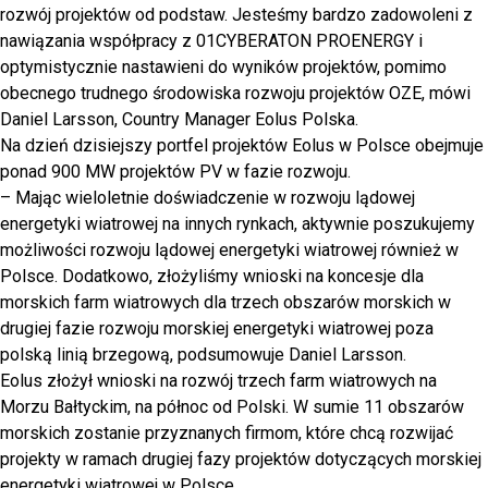
rozwój projektów od podstaw. Jesteśmy bardzo zadowoleni z
nawiązania współpracy z 01CYBERATON PROENERGY i
optymistycznie nastawieni do wyników projektów, pomimo
obecnego trudnego środowiska rozwoju projektów OZE, mówi
Daniel Larsson, Country Manager Eolus Polska.
Na dzień dzisiejszy portfel projektów Eolus w Polsce obejmuje
ponad 900 MW projektów PV w fazie rozwoju.
– Mając wieloletnie doświadczenie w rozwoju lądowej
energetyki wiatrowej na innych rynkach, aktywnie poszukujemy
możliwości rozwoju lądowej energetyki wiatrowej również w
Polsce. Dodatkowo, złożyliśmy wnioski na koncesje dla
morskich farm wiatrowych dla trzech obszarów morskich w
drugiej fazie rozwoju morskiej energetyki wiatrowej poza
polską linią brzegową, podsumowuje Daniel Larsson.
Eolus złożył wnioski na rozwój trzech farm wiatrowych na
Morzu Bałtyckim, na północ od Polski. W sumie 11 obszarów
morskich zostanie przyznanych firmom, które chcą rozwijać
projekty w ramach drugiej fazy projektów dotyczących morskiej
energetyki wiatrowej w Polsce.