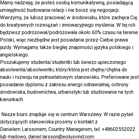
Mamy nadzieję, że jesteś osobą komunikatywną, posiadającą
umiejętność budowania relacji i nie boisz się negocjacji.
Wierzymy, że lubisz pracować w środowisku, które zachęca Cię
do kreatywnych rozwiązań i innowacyjnego myślenia. W tej roli
będziesz podróżował/podróżowała około 60% czasu na terenie
Polski, więc niezbędne jest posiadanie przez Ciebie prawa
jazdy. Wymagamy także biegłej znajomości języka polskiego i
angielskiego.
Poszukujemy studenta/studentki lub świeżo upieczonego
absolwenta/absolwentki, który/która jest chętny/chętna do
nauki i rozwoju na pełnoetatowym stanowisku. Preferowane jest
posiadanie dyplomu z zakresu energii odnawialnej, ochrony
środowiska, budownictwa, urbanistyki lub studiowanie na tych
kierunkach.
Nasze biuro znajduje się w centrum Warszawy. W razie pytań
dotyczących stanowiska prosimy o kontakt z
Danielem Larssonem, Country Managerem, tel: +48602552022
lub mailowo, daniel.larsson@eolusvind.com.