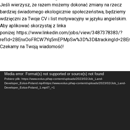
Jeśli wierzysz, że razem możemy dokonać zmiany na rzecz
bardziej świadomego ekologicznie społeczeństwa, będziemy
wdzięczni za Twoje CV i list motywacyjny w języku angielskim.
Aby aplikować skorzystaj z linka
poniżej:
https://www.linkedin.com/jobs/view/3487378383/?
refId=2BEnxOoFRCW7Yq5mEPMpSw%3D%3D&trackingId=2
Czekamy na Twoją wiadomość!
Odtwarzacz
Media error: Format(s) not supported or source(s) not found
Pobierz plik: https://www.eolus.pl/wp-content/uploads/2023/02/Job_Land-
video
Developer_Eolus-Poland.mp4https://www.eolus.pl/wp-content/uploads/2023/02/Job_Land-
Developer_Eolus-Poland_1.mp4?_=1