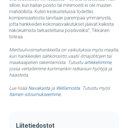
silloin, kun haitan poisto tai minimointi ei ole muuten
mahdollista. Kuten keskustelussa todettiin,
kompensaatiosta tarvitaan parempaa ymmärrystä,
jotta hankkeiden kokonaisvaikutukset jäävät kaikista
näkökulmista tarkasteltuina positiivisiksi”, Tikkanen
toteaa.
Merituulivoimahankkeilla on vaikutuksia myös maalla,
kun hankkeiden sähkönsiirto vaatii ilmajohtojen tai
maakaapelien rakentamista. Tutustu
artikkeliimme
,
jossa vertailemme kummankin ratkaisun hyötyjä ja
haasteita.
Lue lisää
Navakasta
ja
Wellamosta
. Tutustu myös
Itämeri-sitoumukseemme.
Liitetiedostot