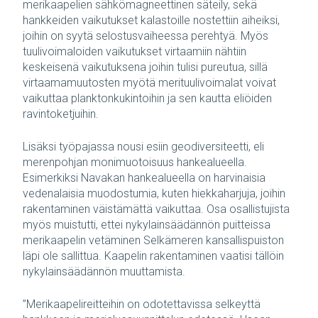
merikaapelien sähkömagneettinen säteily, sekä
hankkeiden vaikutukset kalastoille nostettiin aiheiksi,
joihin on syytä selostusvaiheessa perehtyä. Myös
tuulivoimaloiden vaikutukset virtaamiin nähtiin
keskeisenä vaikutuksena joihin tulisi pureutua, sillä
virtaamamuutosten myötä merituulivoimalat voivat
vaikuttaa planktonkukintoihin ja sen kautta eliöiden
ravintoketjuihin.
Lisäksi työpajassa nousi esiin geodiversiteetti, eli
merenpohjan monimuotoisuus hankealueella.
Esimerkiksi Navakan hankealueella on harvinaisia
vedenalaisia muodostumia, kuten hiekkaharjuja, joihin
rakentaminen väistämättä vaikuttaa. Osa osallistujista
myös muistutti, ettei nykylainsäädännön puitteissa
merikaapelin vetäminen Selkämeren kansallispuiston
läpi ole sallittua. Kaapelin rakentaminen vaatisi tällöin
nykylainsäädännön muuttamista.
”Merikaapelireitteihin on odotettavissa selkeyttä