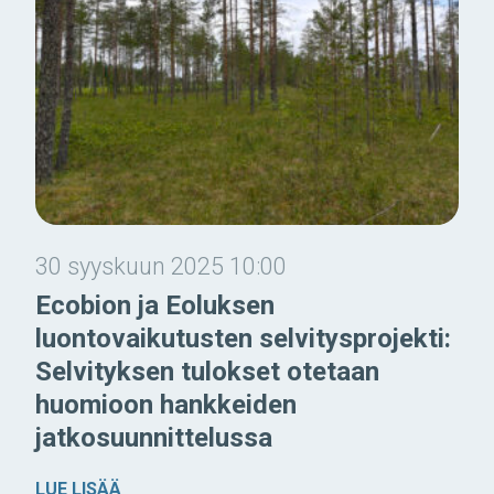
30 syyskuun 2025 10:00
Ecobion ja Eoluksen
luontovaikutusten selvitysprojekti:
Selvityksen tulokset otetaan
huomioon hankkeiden
jatkosuunnittelussa
LUE LISÄÄ