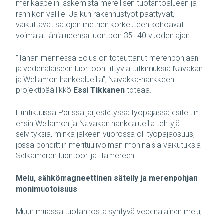
merikaapelin laskemista merellisen tuotantoalueen ja
rannikon välille. Ja kun rakennustyöt päättyvät,
vaikuttavat satojen metrien korkeuteen kohoavat
voimalat lähialueensa luontoon 35–40 vuoden ajan.
”Tähän mennessä Eolus on toteuttanut merenpohjaan
ja vedenalaiseen luontoon liittyviä tutkimuksia Navakan
ja Wellamon hankealueilla”, Navakka-hankkeen
projektipäällikkö
Essi Tikkanen
toteaa.
Huhtikuussa Porissa järjestetyssä työpajassa esiteltiin
ensin Wellamon ja Navakan hankealueilla tehtyjä
selvityksiä, minkä jälkeen vuorossa oli työpajaosuus,
jossa pohdittiin merituulivoiman moninaisia vaikutuksia
Selkämeren luontoon ja Itämereen.
Melu, sähkömagneettinen säteily ja merenpohjan
monimuotoisuus
Muun muassa tuotannosta syntyvä vedenalainen melu,