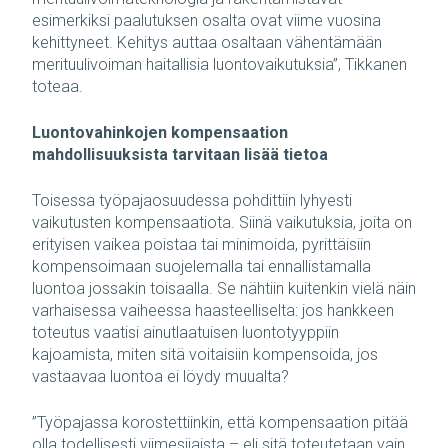
esimerkiksi paalutuksen osalta ovat viime vuosina
kehittyneet. Kehitys auttaa osaltaan vähentämään
merituulivoiman haitallisia luontovaikutuksia”, Tikkanen
toteaa.
Luontovahinkojen kompensaation
mahdollisuuksista tarvitaan lisää tietoa
Toisessa työpajaosuudessa pohdittiin lyhyesti
vaikutusten kompensaatiota. Siinä vaikutuksia, joita on
erityisen vaikea poistaa tai minimoida, pyrittäisiin
kompensoimaan suojelemalla tai ennallistamalla
luontoa jossakin toisaalla. Se nähtiin kuitenkin vielä näin
varhaisessa vaiheessa haasteelliselta: jos hankkeen
toteutus vaatisi ainutlaatuisen luontotyyppiin
kajoamista, miten sitä voitaisiin kompensoida, jos
vastaavaa luontoa ei löydy muualta?
”Työpajassa korostettiinkin, että kompensaation pitää
olla todellisesti viimesijaista – eli sitä toteutetaan vain