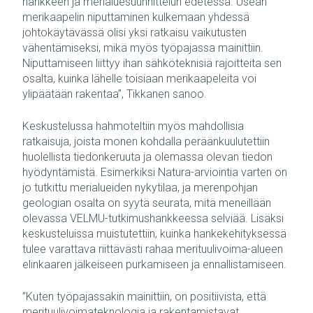
hankkeen ja merialuesuunnittelun edetessä. Usean
merikaapelin niputtaminen kulkemaan yhdessä
johtokäytävässä olisi yksi ratkaisu vaikutusten
vähentämiseksi, mikä myös työpajassa mainittiin.
Niputtamiseen liittyy ihan sähköteknisiä rajoitteita sen
osalta, kuinka lähelle toisiaan merikaapeleita voi
ylipäätään rakentaa”, Tikkanen sanoo.
Keskustelussa hahmoteltiin myös mahdollisia
ratkaisuja, joista monen kohdalla peräänkuulutettiin
huolellista tiedonkeruuta ja olemassa olevan tiedon
hyödyntämistä. Esimerkiksi Natura-arviointia varten on
jo tutkittu merialueiden nykytilaa, ja merenpohjan
geologian osalta on syytä seurata, mitä meneillään
olevassa VELMU-tutkimushankkeessa selviää. Lisäksi
keskusteluissa muistutettiin, kuinka hankekehityksessä
tulee varattava riittävästi rahaa merituulivoima-alueen
elinkaaren jälkeiseen purkamiseen ja ennallistamiseen.
”Kuten työpajassakin mainittiin, on positiivista, että
merituulivoimateknologia ja rakentamistavat