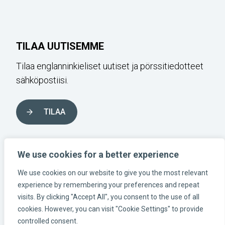
TILAA UUTISEMME
Tilaa englanninkieliset uutiset ja pörssitiedotteet
sähköpostiisi.
TILAA
SEURAA MEITÄ SOSIAALISESSA
We use cookies for a better experience
MEDIASSA
We use cookies on our website to give you the most relevant
experience by remembering your preferences and repeat
visits. By clicking "Accept All", you consent to the use of all
Instagram-länk
Linkedin-länk
Facebook-länk
cookies. However, you can visit "Cookie Settings" to provide
controlled consent.