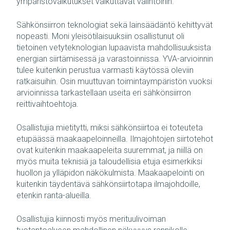
ympäristövaikutukset vaikuttavat valintoihin.
Sähkönsiirron teknologiat sekä lainsäädäntö kehittyvät
nopeasti. Moni yleisötilaisuuksiin osallistunut oli
tietoinen vetyteknologian lupaavista mahdollisuuksista
energian siirtämisessä ja varastoinnissa. YVA-arvioinnin
tulee kuitenkin perustua varmasti käytössä oleviin
ratkaisuihin. Osin muuttuvan toimintaympäristön vuoksi
arvioinnissa tarkastellaan useita eri sähkönsiirron
reittivaihtoehtoja.
Osallistujia mietitytti, miksi sähkönsiirtoa ei toteuteta
etupäässä maakaapeloinneilla. Ilmajohtojen siirtotehot
ovat kuitenkin maakaapeleita suuremmat, ja niillä on
myös muita teknisiä ja taloudellisia etuja esimerkiksi
huollon ja ylläpidon näkökulmista. Maakaapelointi on
kuitenkin täydentävä sähkönsiirtotapa ilmajohdoille,
etenkin ranta-alueilla.
Osallistujia kiinnosti myös merituulivoiman