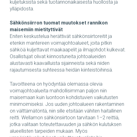
kuljetuksista sekä tuotannonaikaisesta huollosta ja
ylläpidosta.
Sähkönsiirron tuomat muutokset rannikon
maisemiin mietityttivät
Eniten keskustelua herättivät sähkönsiirtoreitit ja
etenkin mantereen voimajohtoalueet, joita pitkin
sähköä kuljettavat maakaapelit ja ilmajohdot kulkevat.
Osallistujat olivat kiinnostuneita johtoalueiden
alustavasti kaavailluista sijainneista sekä niiden
rajautumisesta suhteessa heidän kiinteistöihinsä.
Tavoitteena on hyödyntää olemassa olevia
voimajohtoalueita mahdollisimman paljon niin
maisemaan kuin luontoon kohdistuvien vaikutusten
minimoimiseksi. Jos uuden johtoalueen rakentaminen
on välttämätöntä, niin sille etsitään vähiten haitallinen
reitti. Wellamon sähkönsiirtoon tarvitaan 1–2 reittiä,
jotka valitaan toteutettavuuden ja sähkön kulutuksen
alueellisten tarpeiden mukaan. Myös