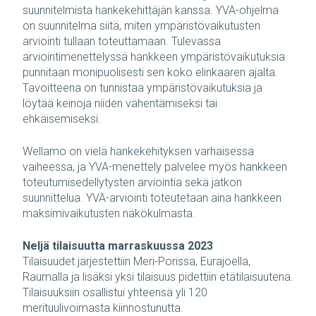
suunnitelmista hankekehittäjän kanssa. YVA-ohjelma
on suunnitelma siitä, miten ympäristövaikutusten
arviointi tullaan toteuttamaan. Tulevassa
arviointimenettelyssä hankkeen ympäristövaikutuksia
punnitaan monipuolisesti sen koko elinkaaren ajalta.
Tavoitteena on tunnistaa ympäristövaikutuksia ja
löytää keinoja niiden vähentämiseksi tai
ehkäisemiseksi.
Wellamo on vielä hankekehityksen varhaisessa
vaiheessa, ja YVA-menettely palvelee myös hankkeen
toteutumisedellytysten arviointia sekä jatkon
suunnittelua. YVA-arviointi toteutetaan aina hankkeen
maksimivaikutusten näkökulmasta.
Neljä tilaisuutta marraskuussa 2023
Tilaisuudet järjestettiin Meri-Porissa, Eurajoella,
Raumalla ja lisäksi yksi tilaisuus pidettiin etätilaisuutena.
Tilaisuuksiin osallistui yhteensä yli 120
merituulivoimasta kiinnostunutta.