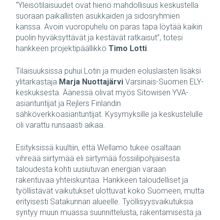
“Yleisötilaisuudet ovat hieno mahdollisuus keskustella
suoraan paikallisten asukkaiden ja sidosryhmien
kanssa. Avoin vuoropuhelu on paras tapa löytää kaikin
puolin hyväksyttävät ja kestävät ratkaisut”, totesi
hankkeen projektipäällikkö
Timo Lotti
.
Tilaisuuksissa puhui Lotin ja muiden eoluslaisten lisäksi
ylitarkastaja
Marja Nuottajärvi
Varsinais-Suomen ELY-
keskuksesta. Äänessä olivat myös Sitowisen YVA-
asiantuntijat ja Rejlers Finlandin
sähköverkkoasiantuntijat. Kysymyksille ja keskustelulle
oli varattu runsaasti aikaa.
Esityksissä kuultiin, että Wellamo tukee osaltaan
vihreää siirtymää eli siirtymää fossiilipohjaisesta
taloudesta kohti uusiutuvan energian varaan
rakentuvaa yhteiskuntaa. Hankkeen taloudelliset ja
työllistävät vaikutukset ulottuvat koko Suomeen, mutta
erityisesti Satakunnan alueelle. Työllisyysvaikutuksia
syntyy muun muassa suunnittelusta, rakentamisesta ja