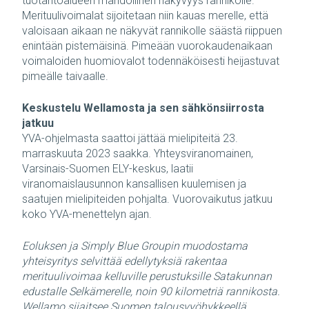
tuotantoalueen mahdollinen näkyvyys rannikolle.
Merituulivoimalat sijoitetaan niin kauas merelle, että
valoisaan aikaan ne näkyvät rannikolle säästä riippuen
enintään pistemäisinä. Pimeään vuorokaudenaikaan
voimaloiden huomiovalot todennäköisesti heijastuvat
pimeälle taivaalle.
Keskustelu Wellamosta ja sen sähkönsiirrosta
jatkuu
YVA-ohjelmasta saattoi jättää mielipiteitä 23.
marraskuuta 2023 saakka. Yhteysviranomainen,
Varsinais-Suomen ELY-keskus, laatii
viranomaislausunnon kansallisen kuulemisen ja
saatujen mielipiteiden pohjalta. Vuorovaikutus jatkuu
koko YVA-menettelyn ajan.
Eoluksen ja Simply Blue Groupin muodostama
yhteisyritys selvittää edellytyksiä rakentaa
merituulivoimaa kelluville perustuksille Satakunnan
edustalle Selkämerelle, noin 90 kilometriä rannikosta.
Wellamo sijaitsee Suomen talousvyöhykkeellä.