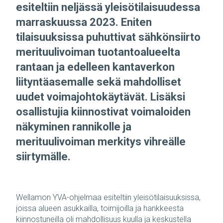
esiteltiin neljässä yleisötilaisuudessa
marraskuussa 2023. Eniten
tilaisuuksissa puhuttivat sähkönsiirto
merituulivoiman tuotantoalueelta
rantaan ja edelleen kantaverkon
liityntäasemalle sekä mahdolliset
uudet voimajohtokäytävät. Lisäksi
osallistujia kiinnostivat voimaloiden
näkyminen rannikolle ja
merituulivoiman merkitys vihreälle
siirtymälle.
Wellamon YVA-ohjelmaa esiteltiin yleisötilaisuuksissa,
joissa alueen asukkailla, toimijoilla ja hankkeesta
kiinnostuneilla oli mahdollisuus kuulla ja keskustella