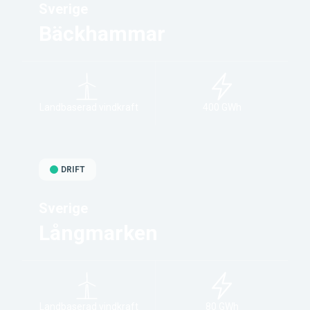
Sverige
Bäckhammar
Landbaserad vindkraft
400 GWh
DRIFT
Sverige
Långmarken
Landbaserad vindkraft
80 GWh