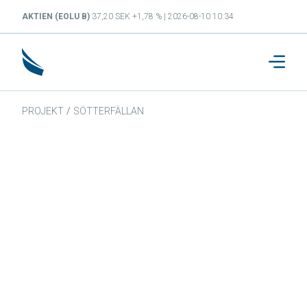
AKTIEN (EOLU B)
37,20 SEK +1,78 % | 2026-08-10 10:34
PROJEKT
/
SÖTTERFÄLLAN
Sötterfällan
57.799808216426, 13.923154303693.
Sötterfällan vindkraftspark ligger omkring 14
kilometer väster om Jönköping. De tio
vindkraftverken är av modell Vestas V136.