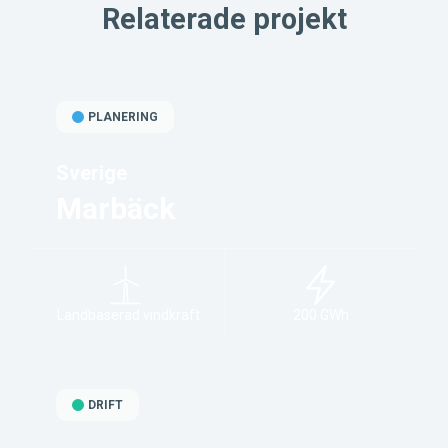
Relaterade projekt
PLANERING
Sverige
Marbäck
Landbaserad vindkraft
200 GWh
DRIFT