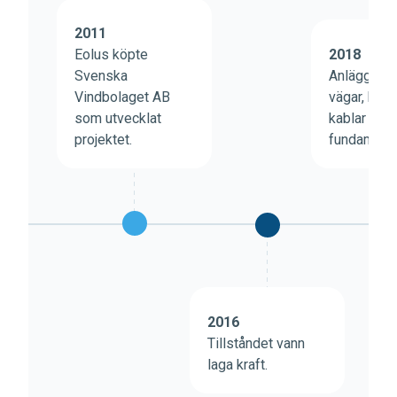
2011
Eolus köpte
2018
Svenska
Anläggning
Vindbolaget AB
vägar, kran
som utvecklat
kablar och
projektet.
fundament.
2016
Tillståndet vann
laga kraft.