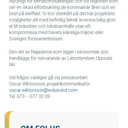
olyckligt för klimatomställningen och för regionen som
ser en ökad elförbrukning de kommande åren och en
brist på eleffekt. Vi tror stenhårt på det här projektets
möjligheter att med befintlig teknik leverera billig grön
el till industrier och lokalsamhälle utan att
kompromissa med havets känsliga miljöer eller
Sveriges försvarsintressen.
Den del av Najaderna som ligger i ekonomisk zon
handläggs för närvarande av Länsstyrelsen Uppsala
län.
Vid frågor, vänligen gå via presskontakt
Oscar Wiktorsson, projektkommunikatör
oscar.wiktorsson@eolusvind.com
Tel: 073 – 077 32 09