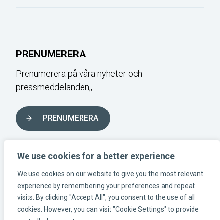
PRENUMERERA
Prenumerera på våra nyheter och
pressmeddelanden,,
PRENUMERERA
FÖLJ OSS I SOCIALA MEDIER
We use cookies for a better experience
We use cookies on our website to give you the most relevant
experience by remembering your preferences and repeat
Instagram-länk
Linkedin-länk
Facebook-länk
visits. By clicking "Accept All", you consent to the use of all
cookies. However, you can visit "Cookie Settings" to provide