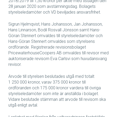
2018/2019 till 1,50 kronor per aktie med tisdagen den
28 januari 2020 som avstämningsdag. Bolagets
styrelseledamöter och VD beviljades ansvarsfrihet.
Sigrun Hjelmqvist, Hans Johansson, Jan Johansson,
Hans Linnarson, Bodil Rosvall Jönsson samt Hans-
Göran Stennert omvaldes till styrelseledamöter och
Hans-Göran Stennert omvaldes som styrelsens
ordförande. Registrerade revisionsbolaget
PricewaterhouseCoopers AB omvaldes till revisor med
auktoriserade revisorn Eva Carlsvi som huvudansvarig
revisor.
Arvode till styrelsen beslutades utgå med totalt
1 250 000 kronor, varav 375 000 kronor till
ordföranden och 175 000 kronor vardera till övriga
styrelseledamöter som inte är anställda i bolaget.
Vidare beslutade stämman att arvode till revisorn ska
utgå enligt avtal.