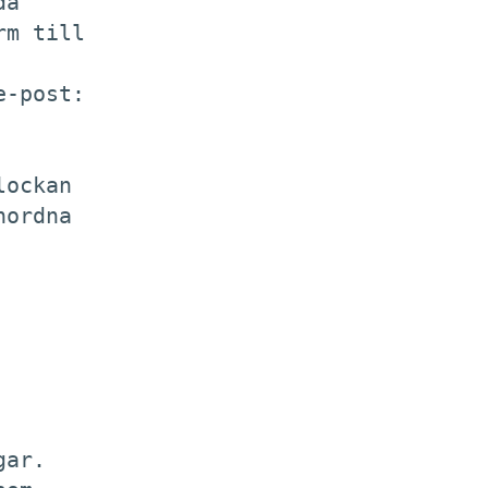
a

m till

-post:

ockan

ordna

ar.
