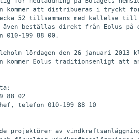
lig för nedladdning på Bolagets hemsid
n kommer att distribueras i tryckt for
ecka 52 tillsammans med kallelse till

 även beställas direkt från Eolus på e
n 010-199 88 00. 

leholm lördagen den 26 januari 2013 kl
n kommer Eolus traditionsenligt att an
a:

 88 02

hef, telefon 010-199 88 10

de projektörer av vindkraftsanläggning