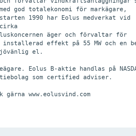
och förvaltar vindkraftsanläggningar s
med god totalekonomi för markägare,

starten 1990 har Eolus medverkat vid

irka 

luskoncernen äger och förvaltar för

 installerad effekt på 55 MW och en be
jövänlig el. 

eägare. Eolus B-aktie handlas på NASDA
tiebolag som certified adviser. 

k gärna www.eolusvind.com