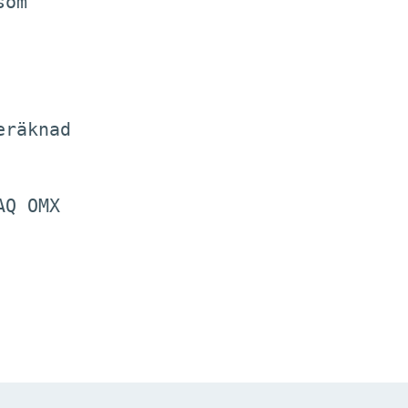
om

räknad

Q OMX
