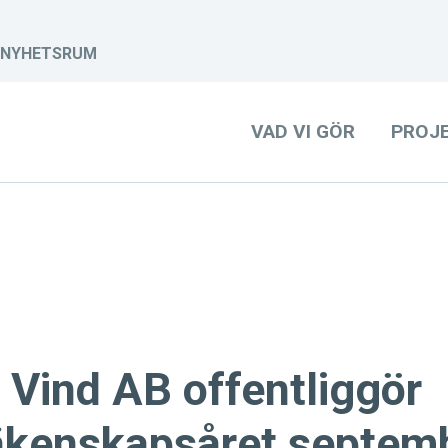
NYHETSRUM
VAD VI GÖR
PROJ
Vind AB offentliggör
räkenskapsåret septem