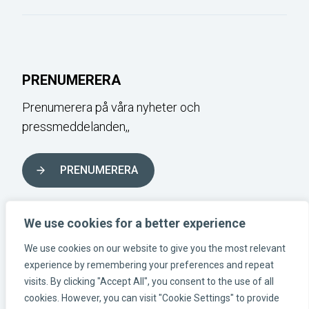
PRENUMERERA
Prenumerera på våra nyheter och
pressmeddelanden,,
PRENUMERERA
FÖLJ OSS I SOCIALA MEDIER
We use cookies for a better experience
We use cookies on our website to give you the most relevant
experience by remembering your preferences and repeat
Instagram-länk
Linkedin-länk
Facebook-länk
visits. By clicking "Accept All", you consent to the use of all
cookies. However, you can visit "Cookie Settings" to provide