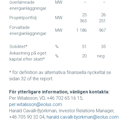
överlämnade
MW
–
–
2
energianläggningar
25
26
Projektportfölj
MW
25 3
363
251
Förvaltade
MW
1 186
967
1 1
energianläggningar
Soliditet*
%
51
35
Avkastning på eget
%
20
neg
kapital efter skatt*
* för definition av alternativa finansiella nyckeltal se
sidan 32 of the report.
För ytterligare information, vänligen kontakta:
Per Witalisson, VD, +46 702 65 16 15,
per.witalisson@eolus.com
Harald Cavalli-Björkman, Investor Relations Manager,
+46 705 90 32 04,
harald.cavalli-bjorkman@eolus.com