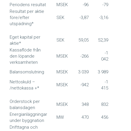
Periodens resultat
MSEK
-96
-79
-
Resultat per aktie
före/efter
SEK
-3,87
-3,16
-1
utspädning*
Eget kapital per
SEK
59,05
52,39
59,
aktie*
Kassaflöde från
-1
den löpande
MSEK
-266
8
042
verksamheten
Balansomslutning
MSEK
3 039
3 989
3 0
Nettoskuld –
-1
MSEK
-942
-9
/nettokassa +*
415
Orderstock per
MSEK
348
832
3
balansdagen
Energianläggningar
MW
470
456
4
under byggnation
Drifttagna och