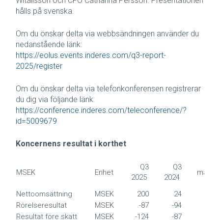
Witalisson och CFO Catharina Persson. Presentationen
hålls på svenska.
Om du önskar delta via webbsändningen använder du
nedanstående länk:
https://eolus.events.inderes.com/q3-report-
2025/register
Om du önskar delta via telefonkonferensen registrerar
du dig via följande länk:
https://conference.inderes.com/teleconference/?
id=5009679
Koncernens resultat i korthet
Q3
Q3
MSEK
Enhet
månad
2025
2024
20
Nettoomsättning
MSEK
200
24
2 5
Rörelseresultat
MSEK
-87
-94
Resultat före skatt
MSEK
-124
-87
-