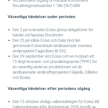
Vid periodens utgång omfattade koncernens
förvaltningsverksamhet 1 186 (967) MW.
Väsentliga händelser under perioden
Den 2 juli noterades Eolus gröna obligationer för
handel vid Nasdaq Stockholm.
Den 25 juli sålde Eolus och Dala Vind det
gemensamt utvecklade landbaserade svenska
vindprojektet Fageråsen till OX2.
Den 29 september slöt Eolus och en motpart ett
15-årigt leverans- och prissäkringsavtal (”PPA”) för
en väsentlig andel av produktionen vid de
landbaserade vindkraftsprojekten Fågelås, Dållebo
och Boarp.
Väsentliga händelser efter periodens utgång
Den 15 oktober utsågs valberedningen för Eolus AB.
Valberedningen inför årsstämman 2026 består av