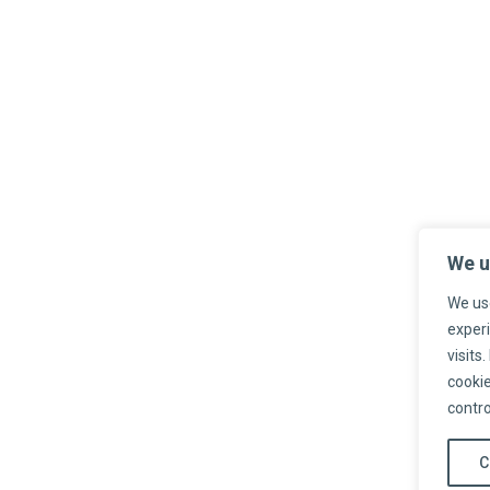
We u
We use
exper
visits
cookie
contro
C