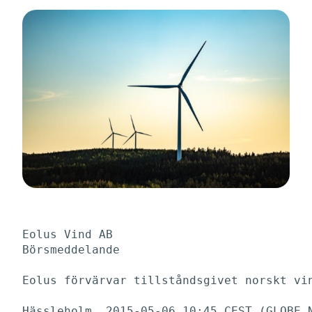
Eolus Vind AB

Börsmeddelande

Eolus förvärvar tillståndsgivet norskt vin
Hässleholm, 2015-05-06 10:45 CEST (GLOBE N