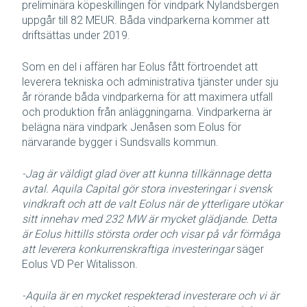
preliminära köpeskillingen för vindpark Nylandsbergen
uppgår till 82 MEUR. Båda vindparkerna kommer att
driftsättas under 2019.
Som en del i affären har Eolus fått förtroendet att
leverera tekniska och administrativa tjänster under sju
år rörande båda vindparkerna för att maximera utfall
och produktion från anläggningarna. Vindparkerna är
belägna nära vindpark Jenåsen som Eolus för
närvarande bygger i Sundsvalls kommun.
-Jag är väldigt glad över att kunna tillkännage detta
avtal. Aquila Capital gör stora investeringar i svensk
vindkraft och att de valt Eolus när de ytterligare utökar
sitt innehav med 232 MW är mycket glädjande. Detta
är Eolus hittills största order och visar på vår förmåga
att leverera konkurrenskraftiga investeringar
säger
Eolus VD Per Witalisson.
-Aquila är en mycket respekterad investerare och vi är