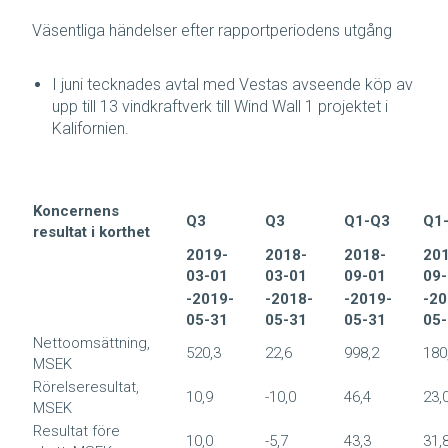
Väsentliga händelser efter rapportperiodens utgång
I juni tecknades avtal med Vestas avseende köp av
upp till 13 vindkraftverk till Wind Wall 1 projektet i
Kalifornien.
Koncernens
Q3
Q3
Q1-Q3
Q1
resultat i korthet
2019-
2018-
2018-
20
03-01
03-01
09-01
09
-2019-
-2018-
-2019-
-20
05-31
05-31
05-31
05
Nettoomsättning,
520,3
22,6
998,2
180
MSEK
Rörelseresultat,
10,9
-10,0
46,4
23,
MSEK
Resultat före
10,0
-5,7
43,3
31,