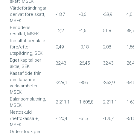
skatt, MSEK
Värdeförändringar
derivat före skatt,
-18,7
-0,6
-39,9
4,0
MSEK
Periodens
12,2
-4,6
51,8
38,
resultat, MSEK
Resultat per aktie
före/efter
0,49
-0,18
2,08
1,5
utspädning, SEK
Eget kapital per
32,43
26,45
32,43
26,
aktie, SEK
Kassaflöde från
den löpande
-328,1
-356,1
-353,9
-64
verksamheten,
MSEK
Balansomslutning,
2 211,1
1 605,8
2 211,1
1 6
MSEK
Nettoskuld –
/nettokassa +,
-120,4
-515,1
-120,4
-51
MSEK
Orderstock per