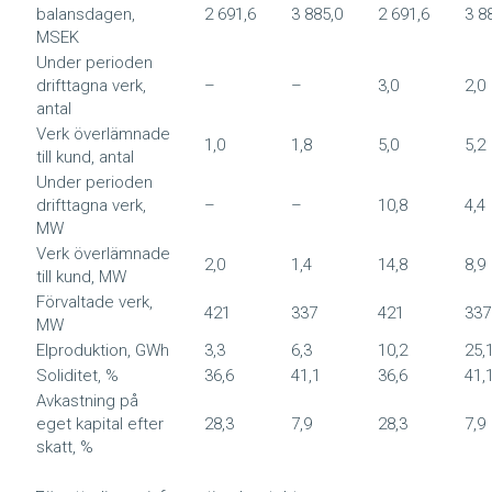
balansdagen,
2 691,6
3 885,0
2 691,6
3 8
MSEK
Under perioden
drifttagna verk,
–
–
3,0
2,0
antal
Verk överlämnade
1,0
1,8
5,0
5,2
till kund, antal
Under perioden
drifttagna verk,
–
–
10,8
4,4
MW
Verk överlämnade
2,0
1,4
14,8
8,9
till kund, MW
Förvaltade verk,
421
337
421
337
MW
Elproduktion, GWh
3,3
6,3
10,2
25,
Soliditet, %
36,6
41,1
36,6
41,
Avkastning på
eget kapital efter
28,3
7,9
28,3
7,9
skatt, %