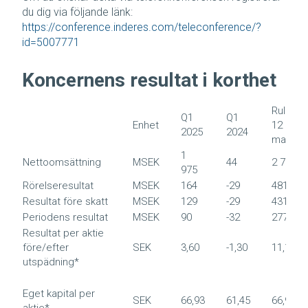
du dig via följande länk:
https://conference.inderes.com/teleconference/?
id=5007771
Koncernens resultat i korthet
Rulland
Q1
Q1
Enhet
12 apr-
2025
2024
mar
1
Nettoomsättning
MSEK
44
2 782
975
Rörelseresultat
MSEK
164
-29
481
Resultat före skatt
MSEK
129
-29
431
Periodens resultat
MSEK
90
-32
277
Resultat per aktie
före/efter
SEK
3,60
-1,30
11,11
utspädning*
Eget kapital per
SEK
66,93
61,45
66,93
aktie*