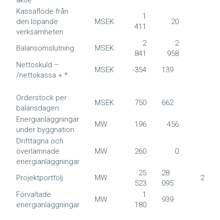
Kassaflöde från
1
den löpande
MSEK
20
-40
411
verksamheten
2
2
Balansomslutning
MSEK
2 84
841
958
Nettoskuld –
MSEK
-354
139
-35
/nettokassa + *
Orderstock per
MSEK
750
662
75
balansdagen
Energianläggningar
MW
196
456
19
under byggnation
Drifttagna och
överlämnade
MW
260
0
26
energianläggningar
25
28
Projektportfölj
MW
25 52
523
095
Förvaltade
1
MW
939
1 18
energianläggningar
180