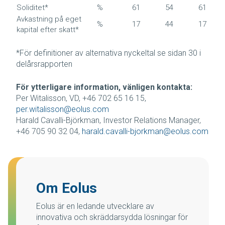
Soliditet*
%
61
54
61
Avkastning på eget
%
17
44
17
kapital efter skatt*
*För definitioner av alternativa nyckeltal se sidan 30 i
delårsrapporten
För ytterligare information, vänligen kontakta:
Per Witalisson, VD, +46 702 65 16 15,
per.witalisson@eolus.com
Harald Cavalli-Björkman, Investor Relations Manager,
+46 705 90 32 04,
harald.cavalli-bjorkman@eolus.com
Om Eolus
Eolus är en ledande utvecklare av
innovativa och skräddarsydda lösningar för