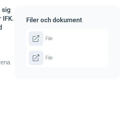
 sig
 IFK.
Filer och dokument
d
File
File
rena.