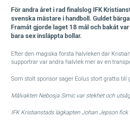
För andra året i rad finalslog IFK Kristia
svenska mästare i handboll. Guldet bärgad
Framåt gjorde laget 18 mål och bakåt va
bara sex insläppta bollar.
Efter den magiska första halvleken där Kristian
supportrar var andra halvlek mer av en transpo
Som stolt sponsor säger Eolus stort grattis till 
Målvakten Nebosja Simic var stekhet och utsågs
IFK Kristianstads lagkapten Johan Jepson fic