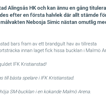
nstad Alingsås HK och kan ännu en gång titulera
es efter en första halvlek där allt stämde för
r målvakten Nebosja Simic nästan omutlig me
stad bars fram av ett brandgult hav av tillresta
rtsträcka innan laget fick hissa bucklan i Malmö A
guldet IFK Kristianstad!
 till bästa
spelare i IFK Kristianstad.
k höja SM-bucklan i en kokande Malmö Arena.