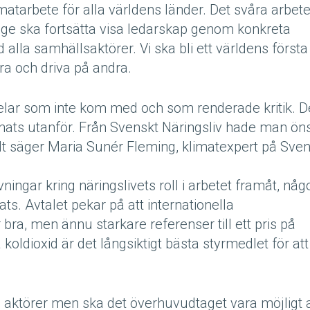
limatarbete för alla världens länder. Det svåra arbete
ige ska fortsätta visa ledarskap genom konkreta
la samhällsaktörer. Vi ska bli ett världens första
ra och driva på andra.
delar som inte kom med och som renderade kritik. D
ämnats utanför. Från Svenskt Näringsliv hade man ön
tuellt säger Maria Sunér Fleming, klimatexpert på Sve
ningar kring näringslivets roll i arbetet framåt, någ
lats. Avtalet pekar på att internationella
bra, men ännu starkare referenser till ett pris på
å koldioxid är det långsiktigt bästa styrmedlet för att
ka aktörer men ska det överhuvudtaget vara möjligt a