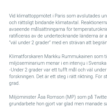
Vid klimattoppmötet i Paris som avslutades un
och rättsligt bindande klimatavtal. Reaktionerna
avseende målsättningarna för temperaturökni
ratificeras av de undertecknande länderna är 
”väl under 2 grader” med en strävan att begränsa
Klimatforskaren Markku Rummukainen som tidig
miljöseminarium menar i en intervju i Svenska Da
-Under 2 grader var ett tufft mål och väl under 
forskningen. Det är ett steg i rätt riktning. F
grad.
Miljöminister Åsa Romson (MP) som på Twitter 
grundarbete hon gjort var glad men manade sam