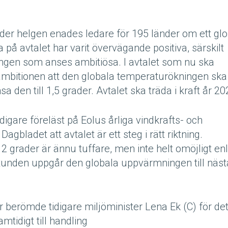
der helgen enades ledare för 195 länder om ett glo
 på avtalet har varit övervägande positiva, särskilt
ngen som anses ambitiösa. I avtalet som nu ska
ambitionen att den globala temperaturökningen ska
 den till 1,5 grader. Avtalet ska träda i kraft år 20
are föreläst på Eolus årliga vindkrafts- och
gbladet att avtalet är ett steg i rätt riktning.
2 grader är ännu tuffare, men inte helt omöjligt enl
ör stunden uppgår den globala uppvärmningen till näs
berömde tidigare miljöminister Lena Ek (C) för de
tidigt till handling