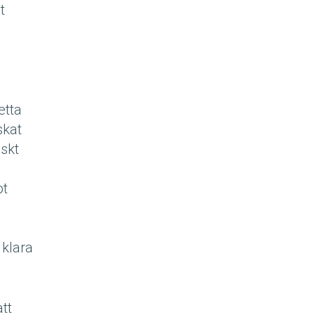
t
etta
skat
nskt
ot
 klara
tt