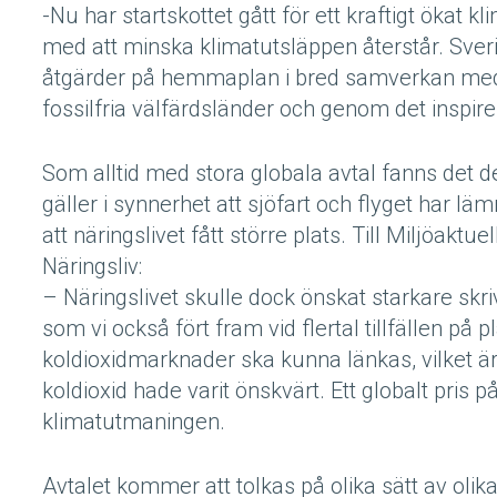
-Nu har startskottet gått för ett kraftigt ökat k
med att minska klimatutsläppen återstår. Sver
åtgärder på hemmaplan i bred samverkan med al
fossilfria välfärdsländer och genom det inspire
Som alltid med stora globala avtal fanns det 
gäller i synnerhet att sjöfart och flyget har l
att näringslivet fått större plats. Till Miljöak
Näringsliv:
– Näringslivet skulle dock önskat starkare skriv
som vi också fört fram vid flertal tillfällen på p
koldioxidmarknader ska kunna länkas, vilket är 
koldioxid hade varit önskvärt. Ett globalt pris p
klimatutmaningen.
Avtalet kommer att tolkas på olika sätt av oli