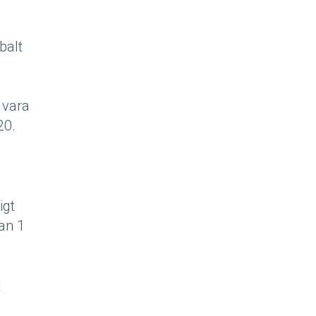
balt
 vara
20.
igt
tan 1
t