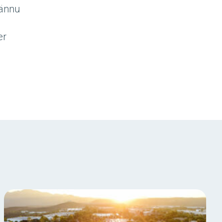
 ännu
er