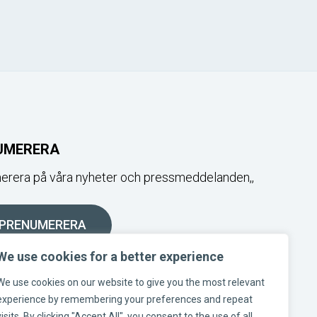
UMERERA
rera på våra nyheter och pressmeddelanden,,
PRENUMERERA
We use cookies for a better experience
OSS I SOCIALA MEDIER
We use cookies on our website to give you the most relevant
experience by remembering your preferences and repeat
visits. By clicking "Accept All", you consent to the use of all