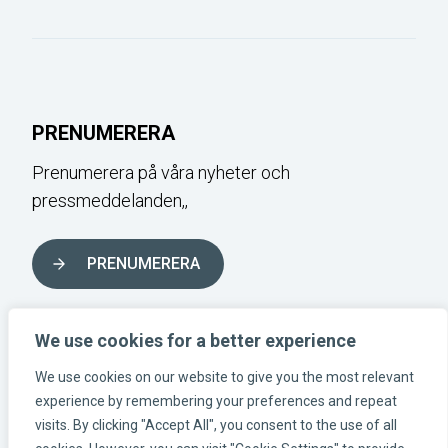
PRENUMERERA
Prenumerera på våra nyheter och
pressmeddelanden,,
PRENUMERERA
FÖLJ OSS I SOCIALA MEDIER
We use cookies for a better experience
We use cookies on our website to give you the most relevant
experience by remembering your preferences and repeat
Instagram-länk
Linkedin-länk
Facebook-länk
visits. By clicking "Accept All", you consent to the use of all