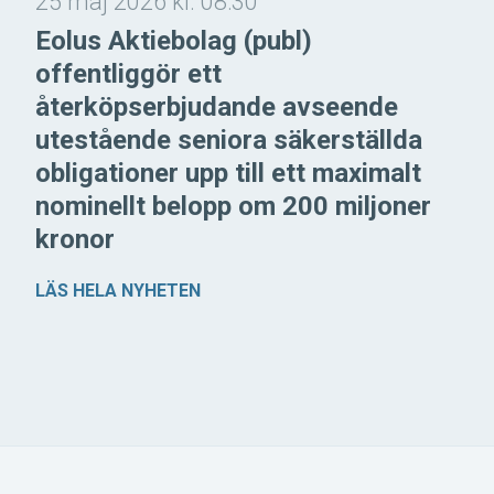
25 maj 2026 kl. 08:30
Eolus Aktiebolag (publ)
offentliggör ett
återköpserbjudande avseende
utestående seniora säkerställda
obligationer upp till ett maximalt
nominellt belopp om 200 miljoner
kronor
LÄS HELA NYHETEN