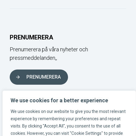
PRENUMERERA
Prenumerera på våra nyheter och
pressmeddelanden,,
PRENUMERERA
FÖLJ OSS I SOCIALA MEDIER
We use cookies for a better experience
We use cookies on our website to give you the most relevant
experience by remembering your preferences and repeat
Instagram-länk
Linkedin-länk
Facebook-länk
visits. By clicking "Accept All", you consent to the use of all
cookies. However, you can visit "Cookie Settings" to provide