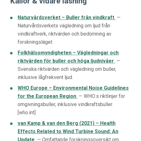
Källor & vidare läsning
Naturvårdsverket – Buller från vindkraft
—
Naturvårdsverkets vägledning om ljud från
vindkraftverk, riktvärden och bedömning av
forskningsläget.
Folkhälsomyndigheten – Vägledningar och
riktvärden för buller och höga ljudnivåer
—
Svenska riktvärden och vägledning om buller,
inklusive lågfrekvent ljud.
WHO Europe – Environmental Noise Guidelines
for the European Region
— WHO:s riktlinjer för
omgivningsbuller, inklusive vindkraftsbuller.
[who.int]
van Kamp & van den Berg (2021) – Health
Effects Related to Wind Turbine Sound: An
Update
— Omfattande forskningsöversikt om