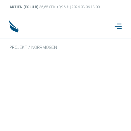
AKTIEN (EOLU B)
36,65 SEK +0,96 % | 2026-08-06 18:00
PROJEKT
/
NORRMOGEN
Norrmogen
By Eolus & Hydro Rein
59.7849, 15.442.
Fornybar by Eolus Hydro Rein undersöker