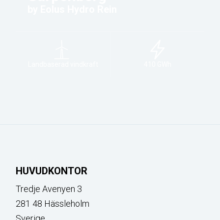
by Eolus Hydro Rein
Landbaserad vindkraft
410 GWh
HUVUDKONTOR
Tredje Avenyen 3
281 48 Hässleholm
Sverige