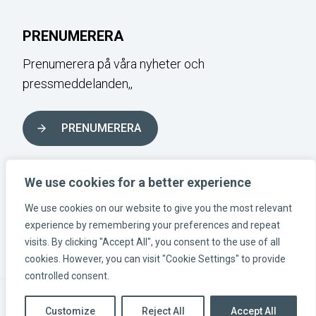
PRENUMERERA
Prenumerera på våra nyheter och
pressmeddelanden,,
PRENUMERERA
FÖLJ OSS I SOCIALA MEDIER
We use cookies for a better experience
We use cookies on our website to give you the most relevant
experience by remembering your preferences and repeat
Instagram-länk
Linkedin-länk
Facebook-länk
visits. By clicking "Accept All", you consent to the use of all
cookies. However, you can visit "Cookie Settings" to provide
controlled consent.
© Eolus AB | Organisationsnummer: 556389-3956 |
Customize
Reject All
Accept All
Behandling av personuppgifter