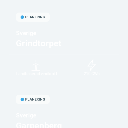
PLANERING
Sverige
Grindtorpet
Landbaserad vindkraft
210 GWh
PLANERING
Sverige
Garpenberg