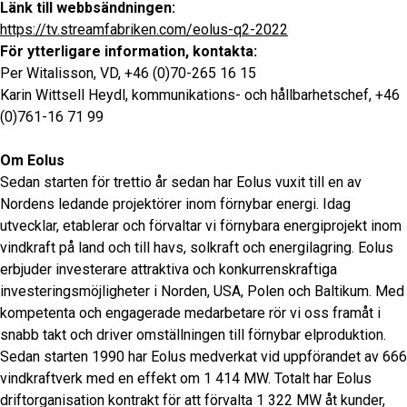
Länk till webbsändningen:
https://tv.streamfabriken.com/eolus-q2-2022
För ytterligare information, kontakta:
Per Witalisson, VD, +46 (0)70-265 16 15
Karin Wittsell Heydl, kommunikations- och hållbarhetschef, +46
(0)761-16 71 99
Om Eolus
Sedan starten för trettio år sedan har Eolus vuxit till en av
Nordens ledande projektörer inom förnybar energi. Idag
utvecklar, etablerar och förvaltar vi förnybara energiprojekt inom
vindkraft på land och till havs, solkraft och energilagring. Eolus
erbjuder investerare attraktiva och konkurrenskraftiga
investeringsmöjligheter i Norden, USA, Polen och Baltikum. Med
kompetenta och engagerade medarbetare rör vi oss framåt i
snabb takt och driver omställningen till förnybar elproduktion.
Sedan starten 1990 har Eolus medverkat vid uppförandet av 666
vindkraftverk med en effekt om 1 414 MW. Totalt har Eolus
driftorganisation kontrakt för att förvalta 1 322 MW åt kunder,