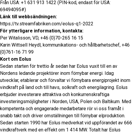
Från USA: +1 631 913 1422 (PIN-kod, endast för USA:
69494095#)
Länk till webbsändningen:
https://tv.streamfabriken.com/eolus-q1-2022
För ytterligare information, kontakta:
Per Witalisson, VD, +46 (0)70-265 16 15
Karin Wittsell Heydl, kommunikations- och hållbarhetschef, +46
(0)761-16 71 99
Kort om Eolus
Sedan starten för trettio år sedan har Eolus vuxit till en av
Nordens ledande projektörer inom förnybar energi. Idag
utvecklar, etablerar och förvaltar vi förnybara energiprojekt inom
vindkraft på land och till havs, solkraft och energilagring. Eolus
erbjuder investerare attraktiva och konkurrenskraftiga
investeringsmöjligheter i Norden, USA, Polen och Baltikum. Med
kompetenta och engagerade medarbetare rör vi oss framåt i
snabb takt och driver omställningen till förnybar elproduktion.
Sedan starten 1990 har Eolus medverkat vid uppförandet av 666
vindkraftverk med en effekt om 1 414 MW. Totalt har Eolus