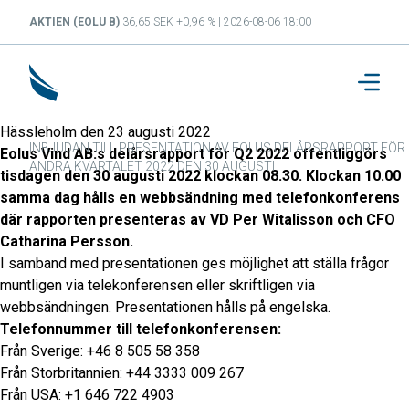
AKTIEN (EOLU B)
36,65 SEK +0,96 % | 2026-08-06 18:00
Hässleholm den 23 augusti 2022
INBJUDAN TILL PRESENTATION AV EOLUS DELÅRSRAPPORT FÖR
Eolus Vind AB:s delårsrapport för Q2 2022 offentliggörs
ANDRA KVARTALET 2022 DEN 30 AUGUSTI
tisdagen den 30 augusti 2022 klockan 08.30. Klockan 10.00
samma dag hålls en webbsändning med telefonkonferens
där rapporten presenteras av VD Per Witalisson och CFO
Catharina Persson.
I samband med presentationen ges möjlighet att ställa frågor
muntligen via telekonferensen eller skriftligen via
webbsändningen. Presentationen hålls på engelska.
Telefonnummer till telefonkonferensen:
Från Sverige: +46 8 505 58 358
Från Storbritannien: +44 3333 009 267
Från USA: +1 646 722 4903