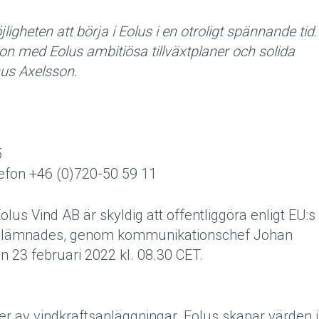
igheten att börja i Eolus i en otroligt spännande tid.
on med Eolus ambitiösa tillväxtplaner och solida
nus Axelsson.
5
efon +46 (0)720-50 59 11
us Vind AB är skyldig att offentliggöra enligt EU:s
n lämnades, genom kommunikationschef Johan
 23 februari 2022 kl. 08.30 CET.
r av vindkraftsanläggningar. Eolus skapar värden i