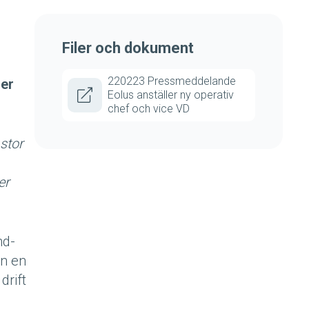
Filer och dokument
220223 Pressmeddelande
der
Eolus anställer ny operativ
chef och vice VD
stor
er
nd-
n en
drift