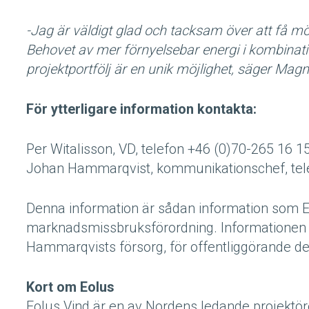
-Jag är väldigt glad och tacksam över att få möjl
Behovet av mer förnyelsebar energi i kombinati
projektportfölj är en unik möjlighet, säger Mag
För ytterligare information kontakta:
Per Witalisson, VD, telefon +46 (0)70-265 16 1
Johan Hammarqvist, kommunikationschef, tel
Denna information är sådan information som Eol
marknadsmissbruksförordning. Informatione
Hammarqvists försorg, för offentliggörande den
Kort om Eolus
Eolus Vind är en av Nordens ledande projektöre