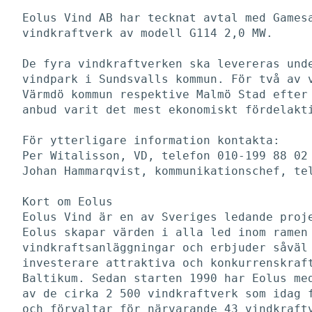
Eolus Vind AB har tecknat avtal med Gamesa
vindkraftverk av modell G114 2,0 MW. 

De fyra vindkraftverken ska levereras unde
vindpark i Sundsvalls kommun. För två av v
Värmdö kommun respektive Malmö Stad efter 
anbud varit det mest ekonomiskt fördelakti
För ytterligare information kontakta:

Per Witalisson, VD, telefon 010-199 88 02

Johan Hammarqvist, kommunikationschef, tel
Kort om Eolus

Eolus Vind är en av Sveriges ledande proje
Eolus skapar värden i alla led inom ramen 
vindkraftsanläggningar och erbjuder såväl 
investerare attraktiva och konkurrenskraft
Baltikum. Sedan starten 1990 har Eolus med
av de cirka 2 500 vindkraftverk som idag f
och förvaltar för närvarande 43 vindkraftv