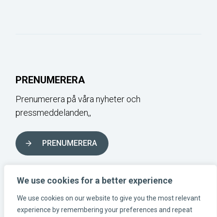
PRENUMERERA
Prenumerera på våra nyheter och
pressmeddelanden,,
PRENUMERERA
FÖLJ OSS I SOCIALA MEDIER
We use cookies for a better experience
We use cookies on our website to give you the most relevant
experience by remembering your preferences and repeat
Instagram-länk
Linkedin-länk
Facebook-länk