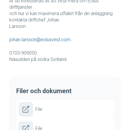
Är du intresserad av att veta mera om Eolus
drifttjänster
och hur vi kan maximera utfallet från din anläggning
kontakta driftchef Johan
Larsson
johan.larsson@eolusvind.com
0703-909050
Näsudden på södra Gotland.
Filer och dokument
File
File