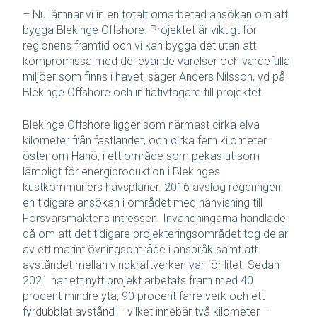
– Nu lämnar vi in en totalt omarbetad ansökan om att
bygga Blekinge Offshore. Projektet är viktigt för
regionens framtid och vi kan bygga det utan att
kompromissa med de levande varelser och värdefulla
miljöer som finns i havet, säger Anders Nilsson, vd på
Blekinge Offshore och initiativtagare till projektet.
Blekinge Offshore ligger som närmast cirka elva
kilometer från fastlandet, och cirka fem kilometer
öster om Hanö, i ett område som pekas ut som
lämpligt för energiproduktion i Blekinges
kustkommuners havsplaner. 2016 avslog regeringen
en tidigare ansökan i området med hänvisning till
Försvarsmaktens intressen. Invändningarna handlade
då om att det tidigare projekteringsområdet tog delar
av ett marint övningsområde i anspråk samt att
avståndet mellan vindkraftverken var för litet. Sedan
2021 har ett nytt projekt arbetats fram med 40
procent mindre yta, 90 procent färre verk och ett
fyrdubblat avstånd – vilket innebär två kilometer –