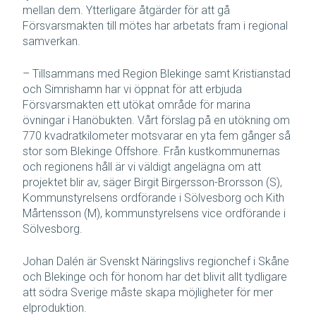
mellan dem. Ytterligare åtgärder för att gå
Försvarsmakten till mötes har arbetats fram i regional
samverkan.
– Tillsammans med Region Blekinge samt Kristianstad
och Simrishamn har vi öppnat för att erbjuda
Försvarsmakten ett utökat område för marina
övningar i Hanöbukten. Vårt förslag på en utökning om
770 kvadratkilometer motsvarar en yta fem gånger så
stor som Blekinge Offshore. Från kustkommunernas
och regionens håll är vi väldigt angelägna om att
projektet blir av, säger Birgit Birgersson-Brorsson (S),
Kommunstyrelsens ordförande i Sölvesborg och Kith
Mårtensson (M), kommunstyrelsens vice ordförande i
Sölvesborg.
Johan Dalén är Svenskt Näringslivs regionchef i Skåne
och Blekinge och för honom har det blivit allt tydligare
att södra Sverige måste skapa möjligheter för mer
elproduktion.