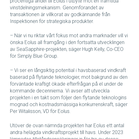
procentiga andel till Eolus i utbyte mot en framtida
vinstdelningsmekanism. Genomförandet av
transaktionen är villkorat av godkännande från
Inspektionen för strategiska produkter.
– När vi nu riktar vårt fokus mot andra marknader vill vi
önska Eolus all framgång i den fortsatta utvecklingen
av SeaSapphire-projekten, säger Hugh Kelly, Co-CEO
för Simply Blue Group.
– Vi ser en långsiktig potential i havsbaserad vindkraft
baserad på flytande teknologier, mot bakgrund av den
förväntade kraftigt ökade efterfrågan på el under de
kommande decennierna. Vi avser att utveckla
projekten i en takt som följer den flytande teknologins
mognad och kostnadsmässiga konkurrenskraft, säger
Per Witalisson, VD för Eolus.
Utöver de ovan nämnda projekten har Eolus ett antal
andra helägda vindkraftsprojekt till havs. Under 2023