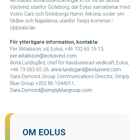
lämnades tillståndsansökningar in för tre av dessa:
Västvind, utanför Göteborg, där Eolus samarbetar med
Volvo Cars och Göteborgs Hamn; Arkona, söder om
Skåne och Najaderna, utanför Tierps kommun i
Uppsala län.
För ytterligare information, kontakta:
Per Witalisson, vd, Eolus, +46 702 65 16 15,
per.witalisson@eolusvind.com
Anna Lundsgård, chef för havsbaserad vindkraft, Eolus,
+46 73 062 65 26,
anna.lundsgard@eolusvind.com
Sara Dymond, Group Communications Director, Simply
Blue Group +353 86 1044011,
Sara.Dymond@simplybluegroup.com
OM EOLUS