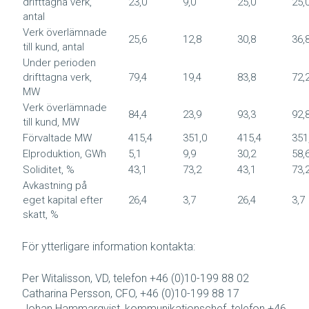
drifttagna verk,
23,0
9,0
25,0
25,
antal
Verk överlämnade
25,6
12,8
30,8
36,
till kund, antal
Under perioden
drifttagna verk,
79,4
19,4
83,8
72,
MW
Verk överlämnade
84,4
23,9
93,3
92,
till kund, MW
Förvaltade MW
415,4
351,0
415,4
351
Elproduktion, GWh
5,1
9,9
30,2
58,
Soliditet, %
43,1
73,2
43,1
73,
Avkastning på
eget kapital efter
26,4
3,7
26,4
3,7
skatt, %
För ytterligare information kontakta:
Per Witalisson, VD, telefon +46 (0)10-199 88 02
Catharina Persson, CFO, +46 (0)10-199 88 17
Johan Hammarqvist, kommunikationschef, telefon +46