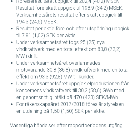
Rörelseresultatet uppgick till 202,4 (40,2) MSEK.
Resultat före skatt uppgick till 198,9 (34,2) MSEK.
Verksamhetsårets resultat efter skatt uppgick till
194,3 (24,5) MSEK.
Resultat per aktie före och efter utspädning uppgick
till 7,81 (1,02) SEK per aktie.
Under verksamhetsåret togs 25 (25) nya
vindkraftverk med en total effekt om 83,8 (72,2)
MW i drift.
Under verksamhetsåret överlämnades
motsvarande 30,8 (36,8) vindkraftverk med en total
effekt om 93,3 (92,8) MW till kunder.
Under verksamhetsåret uppgick elproduktionen från
koncernens vindkraftverk till 30,2 (58,6) GWh med
en genomsnittlig intäkt på 470 (423) SEK/MWh.
För räkenskapsåret 2017/2018 föreslår styrelsen
en utdelning på 1,50 (1,50) SEK per aktie.
Väsentliga händelser efter rapportperiodens utgång