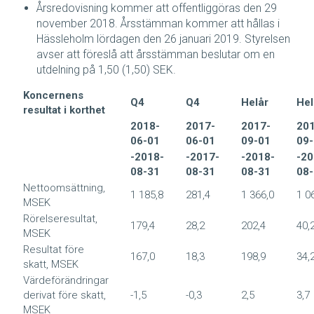
Årsredovisning kommer att offentliggöras den 29
november 2018. Årsstämman kommer att hållas i
Hässleholm lördagen den 26 januari 2019. Styrelsen
avser att föreslå att årsstämman beslutar om en
utdelning på 1,50 (1,50) SEK.
Koncernens
Q4
Q4
Helår
Hel
resultat i korthet
2018-
2017-
2017-
20
06-01
06-01
09-01
09
-2018-
-2017-
-2018-
-20
08-31
08-31
08-31
08
Nettoomsättning,
1 185,8
281,4
1 366,0
1 0
MSEK
Rörelseresultat,
179,4
28,2
202,4
40,
MSEK
Resultat före
167,0
18,3
198,9
34,
skatt, MSEK
Värdeförändringar
derivat före skatt,
-1,5
-0,3
2,5
3,7
MSEK