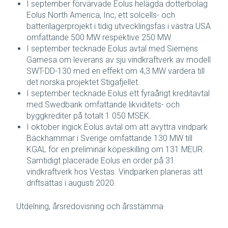
I september förvärvade Eolus helägda dotterbolag
Eolus North America, Inc, ett solcells- och
batterilagerprojekt i tidig utvecklingsfas i västra USA
omfattande 500 MW respektive 250 MW.
I september tecknade Eolus avtal med Siemens
Gamesa om leverans av sju vindkraftverk av modell
SWT-DD-130 med en effekt om 4,3 MW vardera till
det norska projektet Stigafjellet.
I september tecknade Eolus ett fyraårigt kreditavtal
med Swedbank omfattande likviditets- och
byggkrediter på totalt 1 050 MSEK.
I oktober ingick Eolus avtal om att avyttra vindpark
Bäckhammar i Sverige omfattande 130 MW till
KGAL för en preliminär köpeskilling om 131 MEUR.
Samtidigt placerade Eolus en order på 31
vindkraftverk hos Vestas. Vindparken planeras att
driftsättas i augusti 2020.
Utdelning, årsredovisning och årsstämma