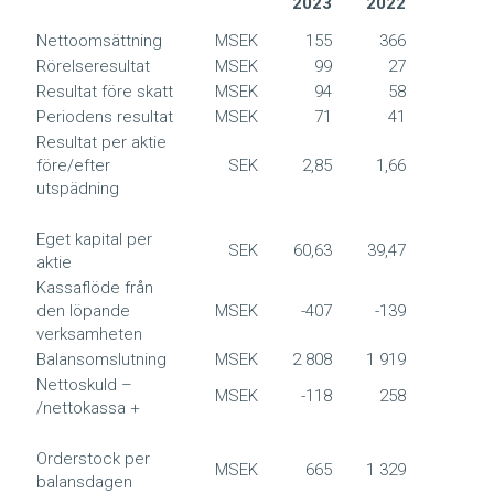
2023
2022
20
Nettoomsättning
MSEK
155
366
2 3
Rörelseresultat
MSEK
99
27
7
Resultat före skatt
MSEK
94
58
7
Periodens resultat
MSEK
71
41
5
Resultat per aktie
före/efter
SEK
2,85
1,66
23,
utspädning
Eget kapital per
SEK
60,63
39,47
60,
aktie
Kassaflöde från
den löpande
MSEK
-407
-139
-1
verksamheten
Balansomslutning
MSEK
2 808
1 919
2 8
Nettoskuld –
MSEK
-118
258
-1
/nettokassa +
Orderstock per
MSEK
665
1 329
6
balansdagen