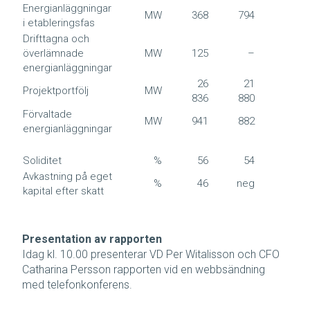
Energianläggningar
MW
368
794
3
i etableringsfas
Drifttagna och
överlämnade
MW
125
–
5
energianläggningar
26
21
Projektportfölj
MW
26 8
836
880
Förvaltade
MW
941
882
9
energianläggningar
Soliditet
%
56
54
Avkastning på eget
%
46
neg
kapital efter skatt
Presentation av rapporten
Idag kl. 10.00 presenterar VD Per Witalisson och CFO
Catharina Persson rapporten vid en webbsändning
med telefonkonferens.