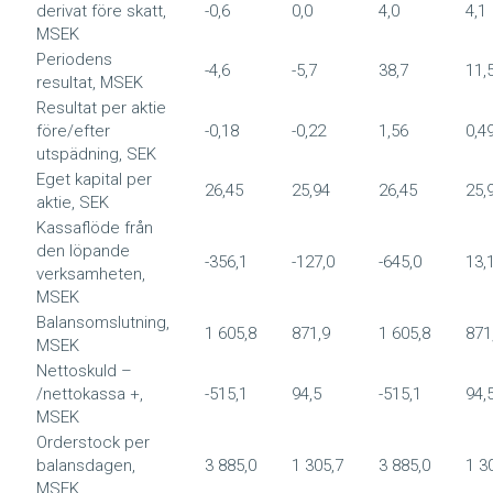
derivat före skatt,
-0,6
0,0
4,0
4,1
MSEK
Periodens
-4,6
-5,7
38,7
11,
resultat, MSEK
Resultat per aktie
före/efter
-0,18
-0,22
1,56
0,4
utspädning, SEK
Eget kapital per
26,45
25,94
26,45
25,
aktie, SEK
Kassaflöde från
den löpande
-356,1
-127,0
-645,0
13,
verksamheten,
MSEK
Balansomslutning,
1 605,8
871,9
1 605,8
871
MSEK
Nettoskuld –
/nettokassa +,
-515,1
94,5
-515,1
94,
MSEK
Orderstock per
balansdagen,
3 885,0
1 305,7
3 885,0
1 3
MSEK