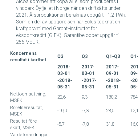
Alcoa kommer att köpa all el som produceras i
vindpark Öyfjellet i Norge när den driftsätts under
2021. Årsproduktionen beräknas uppgå till 1,2 TWh.
Som en del av uppgörelsen har Eolus tecknat en
kraftgaranti med Garanti-instituttet for
eksportkreditt (GIEK). Garantibeloppet uppgår till
256 MEUR.
Koncernens
Q3
Q3
Q1-Q3
Q1
resultat i korthet
2018-
2017-
2017-
20
03-01
03-01
09-01
09
-2018-
-2017-
-2018-
-20
05-31
05-31
05-31
05
Nettoomsättning,
22,6
9,3
180,2
784
MSEK
Rörelseresultat,
-10,0
-7,3
23,0
12,
MSEK
Resultat före
-5,7
-7,8
31,8
16,
skatt, MSEK
Värdeförändringar