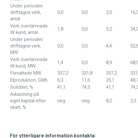
Under perioden
drifttagna verk,
0,0
0,0
2,0
16,
antal
Verk överlämnade
1,8
0,0
5,2
24,
till kund, antal
Under perioden
drifttagna verk,
0,0
0,0
4,4
52,
MW
Verk överlämnade
1,4
0,0
8,9
68,
till kund, MW
Förvaltade MW
337,2
331,8
337,2
331
Elproduktion, GWh
6,3
11,6
25,1
48,
Soliditet, %
41,1
74,3
41,1
74,
Avkastning på
eget kapital efter
neg
neg
8,2
2,3
skatt, %
För ytterligare information kontakta: