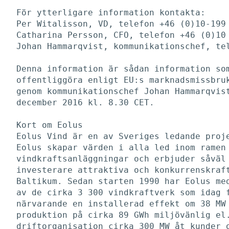
För ytterligare information kontakta:

Per Witalisson, VD, telefon +46 (0)10-199 
Catharina Persson, CFO, telefon +46 (0)10 
Johan Hammarqvist, kommunikationschef, tel
Denna information är sådan information som
offentliggöra enligt EU:s marknadsmissbruk
genom kommunikationschef Johan Hammarqvist
december 2016 kl. 8.30 CET. 

Kort om Eolus

Eolus Vind är en av Sveriges ledande proje
Eolus skapar värden i alla led inom ramen 
vindkraftsanläggningar och erbjuder såväl 
investerare attraktiva och konkurrenskraft
Baltikum. Sedan starten 1990 har Eolus med
av de cirka 3 300 vindkraftverk som idag f
närvarande en installerad effekt om 38 MW 
produktion på cirka 89 GWh miljövänlig el.
driftorganisation cirka 300 MW åt kunder o