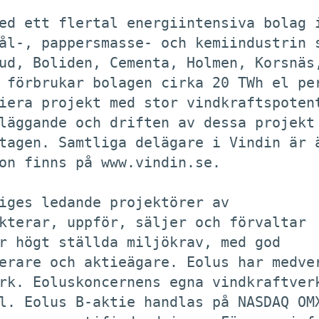
ed ett flertal energiintensiva bolag i
ål-, pappersmasse- och kemiindustrin s
ud, Boliden, Cementa, Holmen, Korsnäs,
 förbrukar bolagen cirka 20 TWh el per
iera projekt med stor vindkraftspotent
läggande och driften av dessa projekt 
tagen. Samtliga delägare i Vindin är ä
on finns på www.vindin.se. 

iges ledande projektörer av

kterar, uppför, säljer och förvaltar

r högt ställda miljökrav, med god

erare och aktieägare. Eolus har medver
rk. Eoluskoncernens egna vindkraftverk
l. Eolus B-aktie handlas på NASDAQ OMX