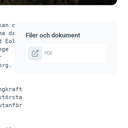
an om

a dag

Filer och dokument
 Eolus

ge

PDF


rg. 

gkraft

törsta

tanför
