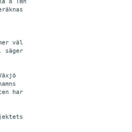
a 8 TWh

räknas

er väl

 säger

äxjö

amns

en har

ektets
