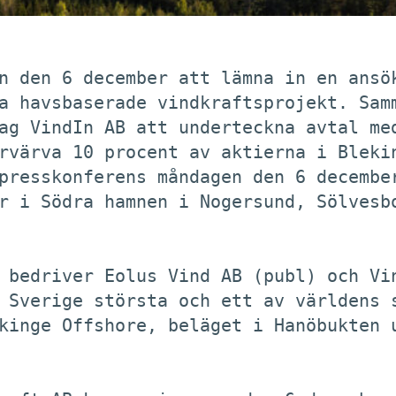
n den 6 december att lämna in en ansök
a havsbaserade vindkraftsprojekt. Samm
ag VindIn AB att underteckna avtal med
rvärva 10 procent av aktierna i Blekin
presskonferens måndagen den 6 december
r i Södra hamnen i Nogersund, Sölvesbo
 bedriver Eolus Vind AB (publ) och Vin
 Sverige största och ett av världens s
kinge Offshore, beläget i Hanöbukten u