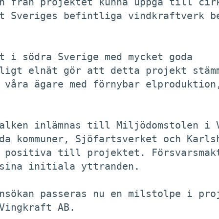
n från projektet kunna uppgå till cirk
t Sveriges befintliga vindkraftverk be
t i södra Sverige med mycket goda

ligt elnät gör att detta projekt stämm
 våra ägare med förnybar elproduktion,
alken inlämnas till Miljödomstolen i V
da kommuner, Sjöfartsverket och Karlsh
 positiva till projektet. Försvarsmakt
sina initiala yttranden. 

nsökan passeras nu en milstolpe i proj
Vingkraft AB. 
