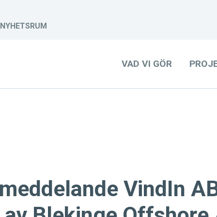
NYHETSRUM
VAD VI GÖR
PROJ
smeddelande VindIn A
t av Blekinge Offshore