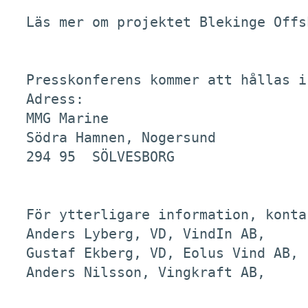
Läs mer om projektet Blekinge Offs
Presskonferens kommer att hållas i
Adress: 

MMG Marine

Södra Hamnen, Nogersund

294 95  SÖLVESBORG

För ytterligare information, kontak
Anders Lyberg, VD, VindIn AB,	        Tel: 08 - 625 68 57

Gustaf Ekberg, VD, Eolus Vind AB, 	Tel: 0705 - 54 00 46

Anders Nilsson, Vingkraft AB, 	        Tel: 0733 - 27 77 96
