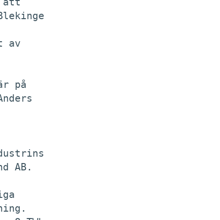
att

lekinge

 av

r på

nders

ustrins

d AB. 

ga

ing.
