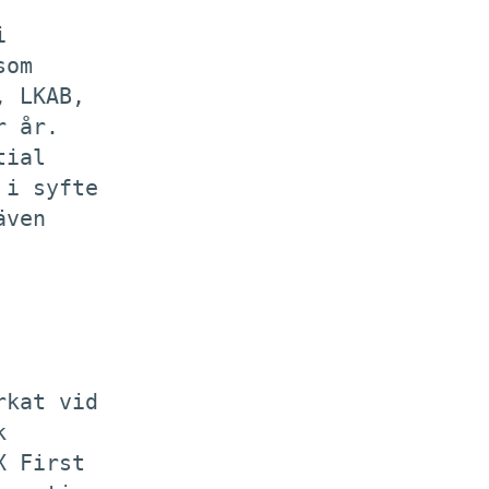


om

 LKAB,

 år.

ial

i syfte

ven

kat vid



 First
