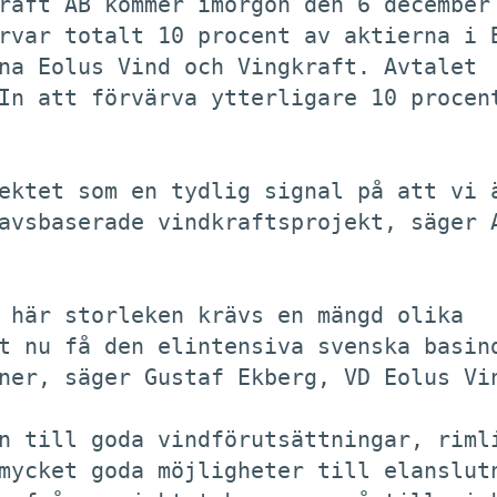
raft AB kommer imorgon den 6 december 
rvar totalt 10 procent av aktierna i B
na Eolus Vind och Vingkraft. Avtalet

In att förvärva ytterligare 10 procent
ektet som en tydlig signal på att vi ä
avsbaserade vindkraftsprojekt, säger A
 här storleken krävs en mängd olika

t nu få den elintensiva svenska basind
ner, säger Gustaf Ekberg, VD Eolus Vin
n till goda vindförutsättningar, rimli
mycket goda möjligheter till elanslutn