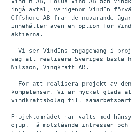
VindIn AB, Eolus Vind AB och Vingk
ingå avtal, varigenom VindIn förvä
Offshore AB från de nuvarande ägar
innehåller även en option för Vind
aktierna. 

- Vi ser VindIns engagemang i proj
väg att realisera Sveriges bästa h
Nilsson, Vingkraft AB. 

- För att realisera projekt av den
kompetenser. Vi är mycket glada at
vindkraftsbolag till samarbetspart
Projektområdet har valts med hänsy
djup, få motstående intressen och 