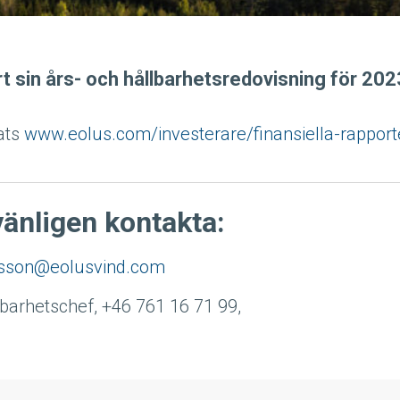
rt sin års- och hållbarhetsredovisning för 202
lats
www.eolus.com/investerare/finansiella-rapport
vänligen kontakta:
lisson@eolusvind.com
lbarhetschef, +46 761 16 71 99,