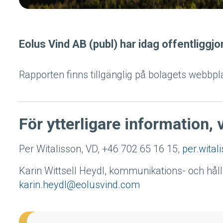
Eolus Vind AB (publ) har idag offentliggjo
Rapporten finns tillgänglig på bolagets webbp
För ytterligare information, 
Per Witalisson, VD, +46 702 65 16 15,
per.wita
Karin Wittsell Heydl, kommunikations- och hål
karin.heydl@eolusvind.com