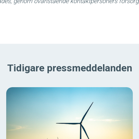
es, genom ovanstående kontaktpersoners försorg,
Tidigare pressmeddelanden