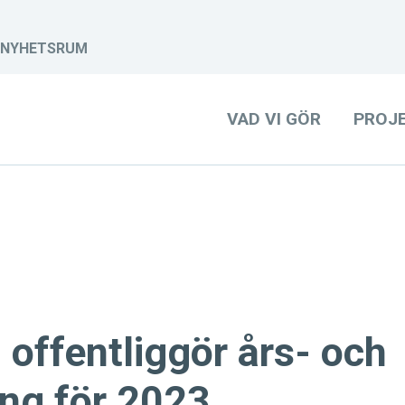
NYHETSRUM
VAD VI GÖR
PROJ
 offentliggör års- och
ing för 2023