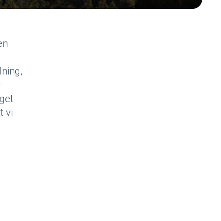
en
ning,
r
eget
t vi