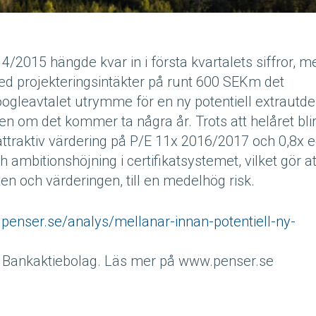
4/2015 hängde kvar in i första kvartalets siffror, m
d projekteringsintäkter på runt 600 SEKm det
leavtalet utrymme för en ny potentiell extrautdel
ven om det kommer ta några år. Trots att helåret bli
 attraktiv värdering på P/E 11x 2016/2017 och 0,8x 
 ambitionshöjning i certifikatsystemet, vilket gör at
en och värderingen, till en medelhög risk.
.penser.se/analys/mellanar-innan-potentiell-ny-
r Bankaktiebolag. Läs mer på www.penser.se