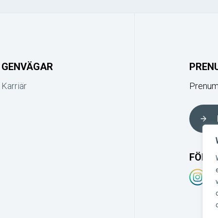
GENVÄGAR
PREN
Karriär
Prenume
FÖLJ 
Instagr
Lin