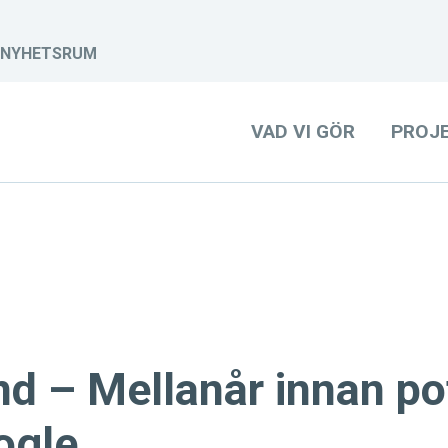
NYHETSRUM
VAD VI GÖR
PROJ
d – Mellanår innan pot
ogle