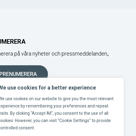
UMERERA
rera på våra nyheter och pressmeddelanden,,
PRENUMERERA
We use cookies for a better experience
OSS I SOCIALA MEDIER
We use cookies on our website to give you the most relevant
experience by remembering your preferences and repeat
visits. By clicking "Accept All", you consent to the use of all
am-länk
kedin-länk
Facebook-länk
cookies. However, you can visit "Cookie Settings" to provide
controlled consent.