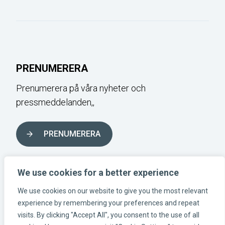
PRENUMERERA
Prenumerera på våra nyheter och
pressmeddelanden,,
PRENUMERERA
FÖLJ OSS I SOCIALA MEDIER
We use cookies for a better experience
We use cookies on our website to give you the most relevant
experience by remembering your preferences and repeat
Instagram-länk
Linkedin-länk
Facebook-länk
visits. By clicking "Accept All", you consent to the use of all