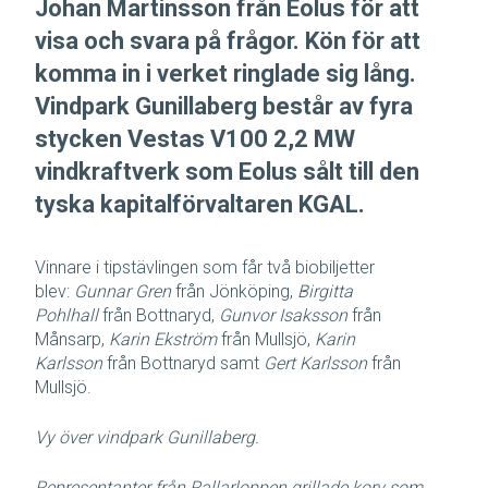
Johan Martinsson från Eolus för att
visa och svara på frågor. Kön för att
komma in i verket ringlade sig lång.
Vindpark Gunillaberg består av fyra
stycken Vestas V100 2,2 MW
vindkraftverk som Eolus sålt till den
tyska kapitalförvaltaren KGAL.
Vinnare i tipstävlingen som får två biobiljetter
blev:
Gunnar Gren
från Jönköping,
Birgitta
Pohlhall
från Bottnaryd,
Gunvor Isaksson
från
Månsarp,
Karin Ekström
från Mullsjö,
Karin
Karlsson
från Bottnaryd samt
Gert Karlsson
från
Mullsjö.
Vy över vindpark Gunillaberg.
Representanter från Rallarloppen grillade korv som