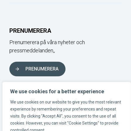
PRENUMERERA
Prenumerera på våra nyheter och
pressmeddelanden,,
PRENUMERERA
FÖLJ OSS I SOCIALA MEDIER
We use cookies for a better experience
We use cookies on our website to give you the most relevant
experience by remembering your preferences and repeat
Instagram-länk
Linkedin-länk
Facebook-länk
visits. By clicking "Accept All", you consent to the use of all
cookies. However, you can visit "Cookie Settings" to provide
controlled consent.