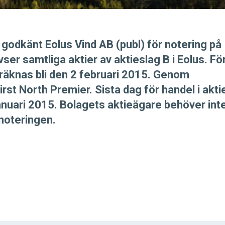
dkänt Eolus Vind AB (publ) för notering på
r samtliga aktier av aktieslag B i Eolus. Fö
äknas bli den 2 februari 2015. Genom
rst North Premier. Sista dag för handel i akti
januari 2015. Bolagets aktieägare behöver int
noteringen.