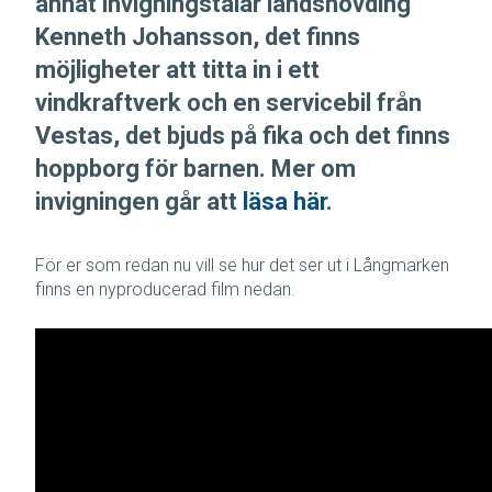
annat invigningstalar landshövding
Kenneth Johansson, det finns
möjligheter att titta in i ett
vindkraftverk och en servicebil från
Vestas, det bjuds på fika och det finns
hoppborg för barnen. Mer om
invigningen går att
läsa här
.
För er som redan nu vill se hur det ser ut i Långmarken
finns en nyproducerad film nedan.